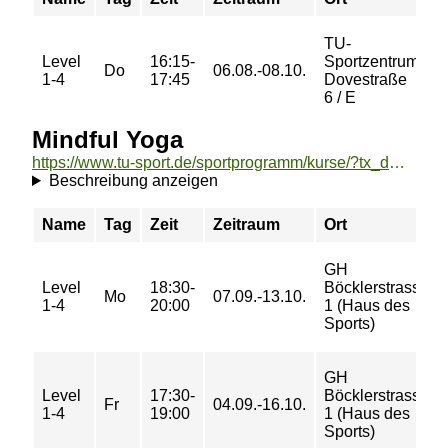
TU-
Level
16:15-
Sportzentrum
3
Do
06.08.-08.10.
1-4
17:45
Dovestraße
€
6 / E
Mindful Yoga
https://www.tu-sport.de/sportprogramm/kurse/?tx_dwzeh_courses%5Baction%5D=show&tx_dwzeh_courses%5BsportsDescription%5D=1033&cHash=d69c57d50c19f15da3d184339291eccd
Beschreibung anzeigen
Name
Tag
Zeit
Zeitraum
Ort
GH
Level
18:30-
Böcklerstrasse
Mo
07.09.-13.10.
1-4
20:00
1 (Haus des
Sports)
GH
Level
17:30-
Böcklerstrasse
Fr
04.09.-16.10.
1-4
19:00
1 (Haus des
Sports)