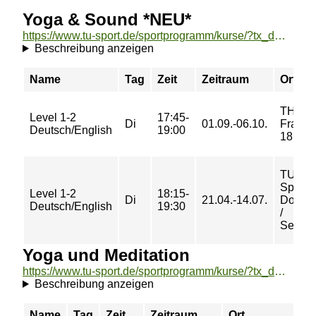
Yoga & Sound *NEU*
https://www.tu-sport.de/sportprogramm/kurse/?tx_dwzeh_courses%5Baction%5D=show&tx_dwzeh_courses%5BsportsDescription%5D=1696&cHash=d755a701245cd1d4660839dbcf26f8c0
Beschreibung anzeigen
Name
Tag
Zeit
Zeitraum
Ort
TH
Level 1-2
17:45-
Di
01.09.-06.10.
Fraenk
Deutsch/English
19:00
18
TU-
Sportz
Level 1-2
18:15-
Di
21.04.-14.07.
Dovest
Deutsch/English
19:30
/
Semin
Yoga und Meditation
https://www.tu-sport.de/sportprogramm/kurse/?tx_dwzeh_courses%5Baction%5D=show&tx_dwzeh_courses%5BsportsDescription%5D=846&cHash=0ebbf97c424c6f76a1460e27c748d075
Beschreibung anzeigen
Name
Tag
Zeit
Zeitraum
Ort
P