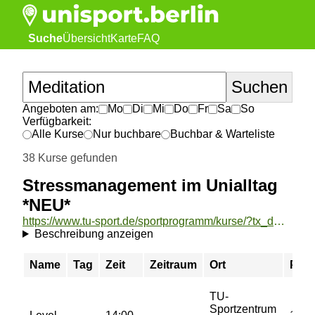
Suche
Übersicht
Karte
FAQ
Angeboten am:
Mo
Di
Mi
Do
Fr
Sa
So
Verfügbarkeit:
Alle Kurse
Nur buchbare
Buchbar & Warteliste
38 Kurse gefunden
Stressmanagement im Unialltag
*NEU*
https://www.tu-sport.de/sportprogramm/kurse/?tx_dwzeh_courses%5Baction%5D=show&tx_dwzeh_courses%5BsportsDescription%5D=1718&cHash=7e2278fbcf52e25e9c6b0afbf116f262
Beschreibung anzeigen
Name
Tag
Zeit
Zeitraum
Ort
Prei
TU-
Sportzentrum