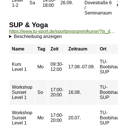
Level
14:00-
15,0
Sa
26.09.
Dovestraße 6
1-2
18:00
€
/
Seminarraum
SUP & Yoga
https://www.tu-sport.de/sportprogramm/kurse/?tx_dwzeh_courses%5Baction%5D=show&tx_dwzeh_courses%5BsportsDescription%5D=1011&cHash=66115be3ee06a3396e06cefebf30d5f2
Beschreibung anzeigen
Name
Tag
Zeit
Zeitraum
Ort
TU-
Kurs
09:30-
Mo
17.08.-07.09.
Bootshaus
Level 1
12:00
SUP
Workshop
TU-
17:00-
Sunset
So
16.08.
Bootshaus
20:00
Level 1
SUP
Workshop
TU-
17:00-
Sunset
Mo
20.07.
Bootshaus
20:00
Level 1
SUP