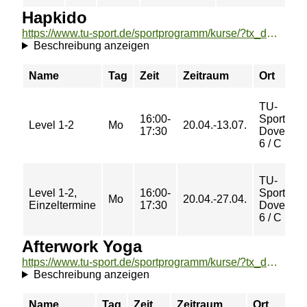
Hapkido
https://www.tu-sport.de/sportprogramm/kurse/?tx_dwzeh_courses%5Baction%5D=show&tx_dwzeh_courses%5BsportsDescription%5D=34&cHash=fba7caa5ba334677c2ef876bc4efe772
Beschreibung anzeigen
Name
Tag
Zeit
Zeitraum
Ort
TU-
16:00-
Sportzen
Level 1-2
Mo
20.04.-13.07.
17:30
Dovestra
6 / C
TU-
Level 1-2,
16:00-
Sportzen
Mo
20.04.-27.04.
Einzeltermine
17:30
Dovestra
6 / C
Afterwork Yoga
https://www.tu-sport.de/sportprogramm/kurse/?tx_dwzeh_courses%5Baction%5D=show&tx_dwzeh_courses%5BsportsDescription%5D=1404&cHash=550a4de0aa0dc5cc0bf78a66de416582
Beschreibung anzeigen
Name
Tag
Zeit
Zeitraum
Ort