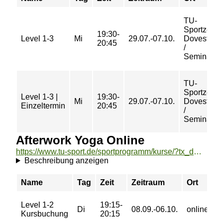
TU-
Sportzent
19:30-
Level 1-3
Mi
29.07.-07.10.
Dovestraß
20:45
/
Seminarra
TU-
Sportzent
Level 1-3 |
19:30-
Mi
29.07.-07.10.
Dovestraß
Einzeltermin
20:45
/
Seminarra
Afterwork Yoga Online
https://www.tu-sport.de/sportprogramm/kurse/?tx_dwzeh_courses%5Baction%5D=show&tx_dwzeh_courses%5BsportsDescription%5D=1308&cHash=28245aa14f4d53e69ae1b44a4d6b4b52
Beschreibung anzeigen
Name
Tag
Zeit
Zeitraum
Ort
P
Level 1-2
19:15-
0
Di
08.09.-06.10.
online
Kursbuchung
20:15
€