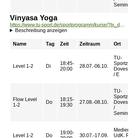
Seminarra
Vinyasa Yoga
https://www.tu-sport.de/sportprogramm/kurse/?tx_dwzeh_courses%5Baction%5D=show&tx_dwzeh_courses%5BsportsDescription%5D=1000&cHash=6203e1f11db1df4307d879b61d2c0b7d
Beschreibung anzeigen
Name
Tag
Zeit
Zeitraum
Ort
TU-
18:45-
Sportzent
Level 1-2
Di
28.07.-06.10.
20:00
Dovestraß
/ E
TU-
Sportzent
Flow Level
18:15-
Do
27.08.-08.10.
Dovestraß
1-2
19:30
/
Seminarra
Medienha
19:00-
Level 1-2
Do
30.07.-17.09.
UdK. Rau