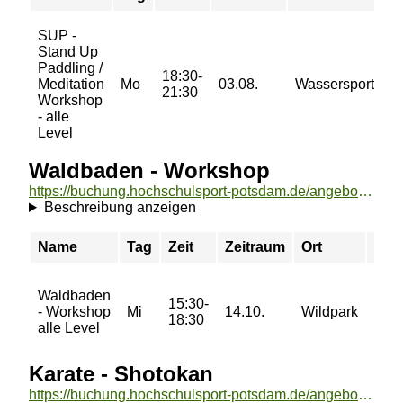
SUP -
Stand Up
Paddling /
18:30-
Meditation
Mo
03.08.
Wassersportzen
21:30
Workshop
- alle
Level
Waldbaden - Workshop
https://buchung.hochschulsport-potsdam.de/angebote/aktueller_zeitraum/_Waldbaden_-_Workshop.html
Beschreibung anzeigen
Name
Tag
Zeit
Zeitraum
Ort
Prei
25/
Waldbaden
15:30-
33/
- Workshop
Mi
14.10.
Wildpark
18:30
42/
alle Level
50 €
Karate - Shotokan
https://buchung.hochschulsport-potsdam.de/angebote/aktueller_zeitraum/_Karate_-_Shotokan.html