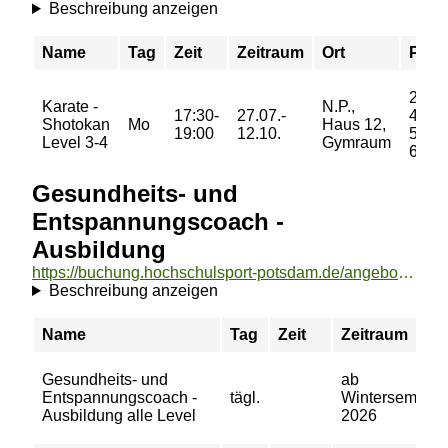
Beschreibung anzeigen
Name
Tag
Zeit
Zeitraum
Ort
Preis
29/
Karate -
N.P.,
17:30-
27.07.-
46/
Shotokan
Mo
Haus 12,
19:00
12.10.
55/
Level 3-4
Gymraum
62 €
Gesundheits- und
Entspannungscoach -
Ausbildung
https://buchung.hochschulsport-potsdam.de/angebote/aktueller_zeitraum/_Gesundheits-_und_Entspannungscoach_-_Ausbildung.html
Beschreibung anzeigen
Name
Tag
Zeit
Zeitraum
Gesundheits- und
ab
Entspannungscoach -
tägl.
Wintersemeste
Ausbildung alle Level
2026