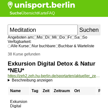
Suche
Übersicht
Karte
FAQ
Angeboten am:
Mo
Di
Mi
Do
Fr
Sa
So
Verfügbarkeit:
Alle Kurse
Nur buchbare
Buchbar & Warteliste
38 Kurse gefunden
Exkursion Digital Detox & Natur
*NEU*
https://zeh2.zeh.hu-berlin.de/sportarten/aktueller_zeitraum/_Exkursion_Digital_Detox__und__Natur__NEU_.html
Beschreibung anzeigen
Name
Tag
Zeit
Zeitraum
Ort
Preis
Exkursion
Digital