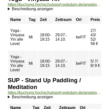
https://buchung.hochschulsport-potsdam.de/angebote/aktueller_zeitraum/_Yoga_-_Vinyasa_Yin.html
Beschreibung anzeigen
Name
Tag
Zeit
Zeitraum
Ort
Preis
Bu
Yoga -
27/
Vinyasa
18:00-
29.07.-
43/
Mi
beFIT
Wa
Yin alle
19:15
14.10.
52/
Level
58 €
Yoga -
Vinyasa
18:00-
29.07.-
5/ 7/
Mi
beFIT
bu
Yin alle
19:15
14.10.
8/ 9 €
Level
SUP - Stand Up Paddling /
Meditation
https://buchung.hochschulsport-potsdam.de/angebote/aktueller_zeitraum/_SUP_-_Stand_Up_Paddling___Meditation.html
Beschreibung anzeigen
Name
Tag
Zeit
Zeitraum
Ort