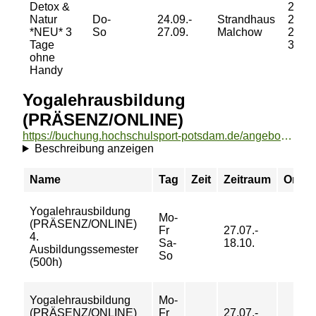
Detox &
229/
Natur
Do-
24.09.-
Strandhaus
259/
*NEU* 3
So
27.09.
Malchow
299/
Tage
349 €
ohne
Handy
Yogalehrausbildung
(PRÄSENZ/ONLINE)
https://buchung.hochschulsport-potsdam.de/angebote/aktueller_zeitraum/_Yogalehrausbildung__PRAeSENZ_ONLINE_.html
Beschreibung anzeigen
Name
Tag
Zeit
Zeitraum
Ort
Yogalehrausbildung
Mo-
(PRÄSENZ/ONLINE)
Fr
27.07.-
4.
Sa-
18.10.
Ausbildungssemester
So
(500h)
Yogalehrausbildung
Mo-
(PRÄSENZ/ONLINE)
Fr
27.07.-