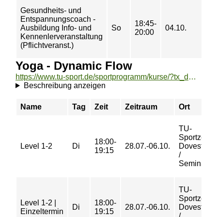
Gesundheits- und
Entspannungscoach -
18:45-
Ausbildung Info- und
So
04.10.
20:00
Kennenlerveranstaltung
(Pflichtveranst.)
Yoga - Dynamic Flow
https://www.tu-sport.de/sportprogramm/kurse/?tx_dwzeh_courses%5Baction%5D=show&tx_dwzeh_courses%5BsportsDescription%5D=1600&cHash=7a33c7c760fccdb21d9b36107e4c11a5
Beschreibung anzeigen
Name
Tag
Zeit
Zeitraum
Ort
TU-
Sportzent
18:00-
Level 1-2
Di
28.07.-06.10.
Dovestraß
19:15
/
Seminarra
TU-
Sportzent
Level 1-2 |
18:00-
Di
28.07.-06.10.
Dovestraß
Einzeltermin
19:15
/