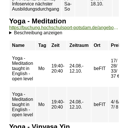
Infoservice nächster
Sa-
18.10.
Ausbildungsdurchgang
So
Yoga - Meditation
https://buchung.hochschulsport-potsdam.de/angebote/aktueller_zeitraum/_Yoga_-_Meditation.html
Beschreibung anzeigen
Name
Tag
Zeit
Zeitraum
Ort
Preis
Yoga -
17/
Meditation
19:40-
24.08.-
28/
taught in
Mo
beFIT
20:40
12.10.
33/
English -
37 €
open level
Yoga -
Meditation
19:40-
24.08.-
4/ 6/
taught in
Mo
beFIT
20:40
12.10.
7/ 8 €
English -
open level
Yoga - Vinyasa Yin