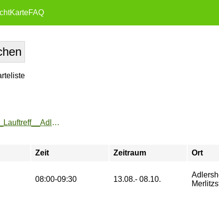
cht
Karte
FAQ
teliste
https://zeh2.zeh.hu-berlin.de/sportarten/aktueller_zeitraum/_Lauftreff__Adlershof_.html
Zeit
Zeitraum
Ort
Adlersh
08:00-09:30
13.08.- 08.10.
Merlitzs