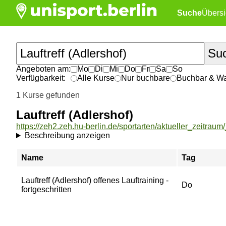
Suche
Übersi
Angeboten am:
Mo
Di
Mi
Do
Fr
Sa
So
Verfügbarkeit:
Alle Kurse
Nur buchbare
Buchbar & War
1 Kurse gefunden
Lauftreff (Adlershof)
Beschreibung anzeigen
Name
Tag
Lauftreff (Adlershof) offenes Lauftraining -
Do
fortgeschritten