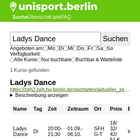
Suche
Übersicht
Karte
FAQ
Angeboten am:
Mo
Di
Mi
Do
Fr
Sa
So
Verfügbarkeit:
Alle Kurse
Nur buchbare
Buchbar & Warteliste
1 Kurse gefunden
Ladys Dance
https://zeh2.zeh.hu-berlin.de/sportarten/aktueller_zeitraum/_Ladys_Dance.html
Beschreibung anzeigen
Name
Tag
Zeit
Zeitraum
Ort
Preis
Buch
18/
Ladys
20:00-
01.09.-
SFH
32/
Di
Warte
Dance
21:30
06.10.
G-T
42/
51 €