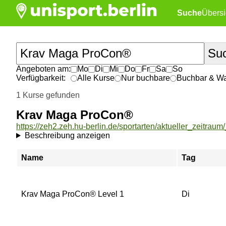
Suche
Übersi
Angeboten am:
Mo
Di
Mi
Do
Fr
Sa
So
Verfügbarkeit:
Alle Kurse
Nur buchbare
Buchbar & War
1 Kurse gefunden
Krav Maga ProCon®
Beschreibung anzeigen
Name
Tag
Krav Maga ProCon® Level 1
Di