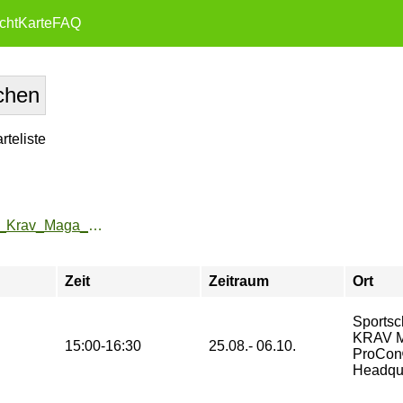
cht
Karte
FAQ
teliste
https://zeh2.zeh.hu-berlin.de/sportarten/aktueller_zeitraum/_Krav_Maga_ProCon_.html
Zeit
Zeitraum
Ort
Sportsc
KRAV 
15:00-16:30
25.08.- 06.10.
ProCo
Headqu