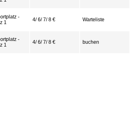
ortplatz -
4/ 6/ 7/ 8 €
Warteliste
z 1
ortplatz -
4/ 6/ 7/ 8 €
buchen
z 1