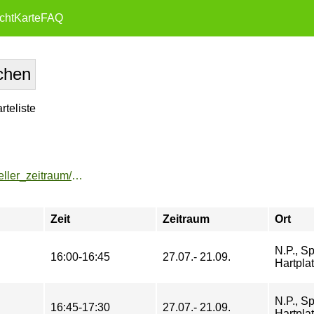
cht
Karte
FAQ
teliste
https://buchung.hochschulsport-potsdam.de/angebote/aktueller_zeitraum/_Kindersportmix__OUTDOOR_.html
Zeit
Zeitraum
Ort
N.P., Sp
16:00-16:45
27.07.- 21.09.
Hartplat
N.P., Sp
16:45-17:30
27.07.- 21.09.
Hartplat