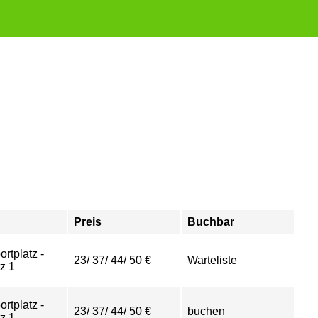
Preis
Buchbar
ortplatz -
23/ 37/ 44/ 50 €
Warteliste
z 1
ortplatz -
23/ 37/ 44/ 50 €
buchen
z 1