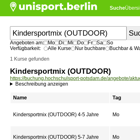
Suche
Übersi
Angeboten am:
Mo
Di
Mi
Do
Fr
Sa
So
Verfügbarkeit:
Alle Kurse
Nur buchbare
Buchbar & War
1 Kurse gefunden
Kindersportmix (OUTDOOR)
Beschreibung anzeigen
Name
Tag
Kindersportmix (OUTDOOR) 4-5 Jahre
Mo
Kindersportmix (OUTDOOR) 5-7 Jahre
Mo