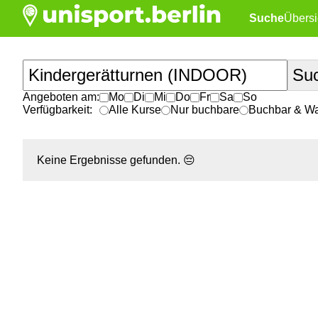
Suche
Übersi
Angeboten am:
Mo
Di
Mi
Do
Fr
Sa
So
Verfügbarkeit:
Alle Kurse
Nur buchbare
Buchbar & War
Keine Ergebnisse gefunden.
😔