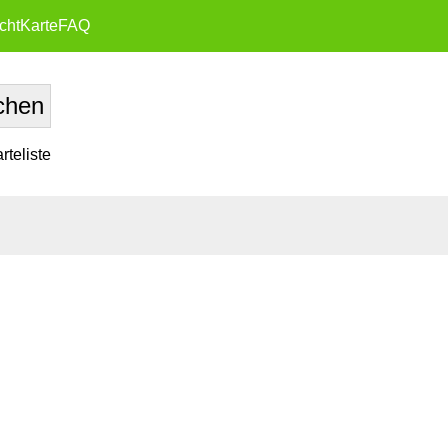
cht
Karte
FAQ
teliste