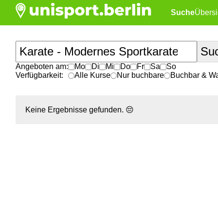
Suche
Übersi
Angeboten am:
Mo
Di
Mi
Do
Fr
Sa
So
Verfügbarkeit:
Alle Kurse
Nur buchbare
Buchbar & War
Keine Ergebnisse gefunden.
😔