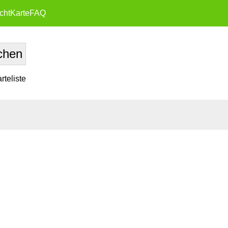
cht
Karte
FAQ
teliste