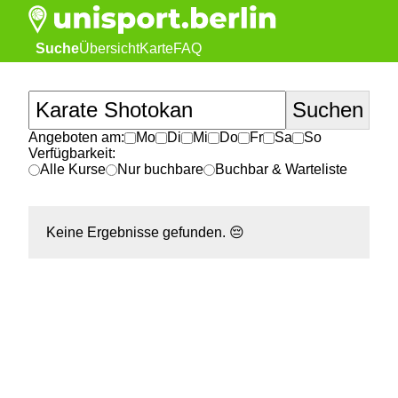
Suche
Übersicht
Karte
FAQ
Angeboten am:
Mo
Di
Mi
Do
Fr
Sa
So
Verfügbarkeit:
Alle Kurse
Nur buchbare
Buchbar & Warteliste
Keine Ergebnisse gefunden.
😔