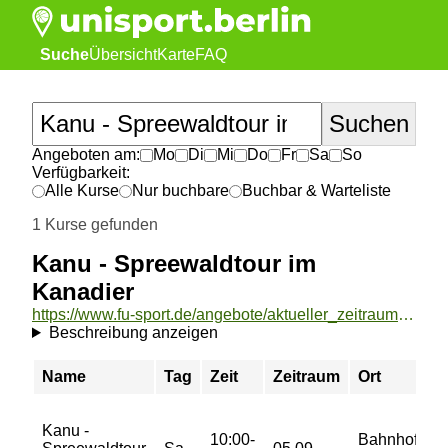
Suche
Übersicht
Karte
FAQ
Angeboten am:
Mo
Di
Mi
Do
Fr
Sa
So
Verfügbarkeit:
Alle Kurse
Nur buchbare
Buchbar & Warteliste
1 Kurse gefunden
Kanu - Spreewaldtour im
Kanadier
https://www.fu-sport.de/angebote/aktueller_zeitraum/_Kanu_-_Spreewaldtour_im_Kanadier.html
Beschreibung anzeigen
Name
Tag
Zeit
Zeitraum
Ort
Kanu -
10:00-
Bahnhof