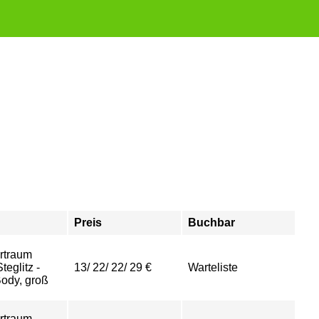
Preis
Buchbar
rtraum
eglitz -
13/ 22/ 22/ 29 €
Warteliste
ody, groß
rtraum