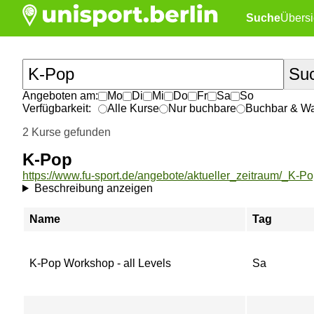
Suche
Übersi
Angeboten am:
Mo
Di
Mi
Do
Fr
Sa
So
Verfügbarkeit:
Alle Kurse
Nur buchbare
Buchbar & War
2 Kurse gefunden
K-Pop
https://www.fu-sport.de/angebote/aktueller_zeitraum/_K-Po
Beschreibung anzeigen
Name
Tag
K-Pop Workshop - all Levels
Sa