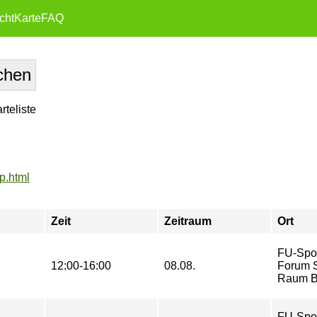
cht
Karte
FAQ
teliste
p.html
Zeit
Zeitraum
Ort
FU-Spo
12:00-16:00
08.08.
Forum St
Raum B
FU-Spo