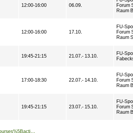
12:00-16:00
06.09.
Forum St
Raum B
FU-Spo
12:00-16:00
17.10.
Forum St
Raum So
FU-Spo
19:45-21:15
21.07.- 13.10.
Fabeck
FU-Spo
17:00-18:30
22.07.- 14.10.
Forum St
Raum B
FU-Spo
19:45-21:15
23.07.- 15.10.
Forum St
Raum B
https://www.tu-sport.de/sportprogramm/kurse/?tx_dwzeh_courses%5Baction%5D=show&tx_dwzeh_courses%5BsportsDescription%5D=1465&cHash=2d0f97906cd704aaf0dd40a193c81881