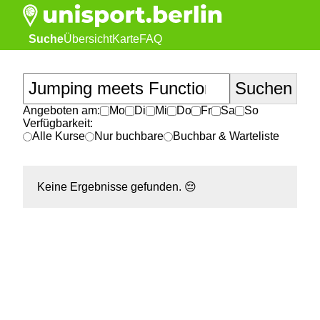
Suche
Übersicht
Karte
FAQ
Angeboten am:
Mo
Di
Mi
Do
Fr
Sa
So
Verfügbarkeit:
Alle Kurse
Nur buchbare
Buchbar & Warteliste
Keine Ergebnisse gefunden.
😔