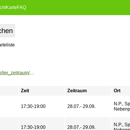
cht
Karte
FAQ
teliste
https://buchung.hochschulsport-potsdam.de/angebote/aktueller_zeitraum/_Jugger__OUTDOOR_.html
Zeit
Zeitraum
Ort
N.P., Sp
17:30-19:00
28.07.- 29.09.
Nebenp
N.P., Sp
17:30-19:00
28.07.- 29.09.
Nebenp