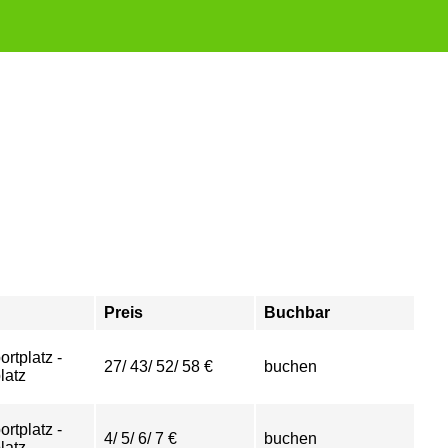
Preis
Buchbar
ortplatz -
27/ 43/ 52/ 58 €
buchen
latz
ortplatz -
4/ 5/ 6/ 7 €
buchen
latz