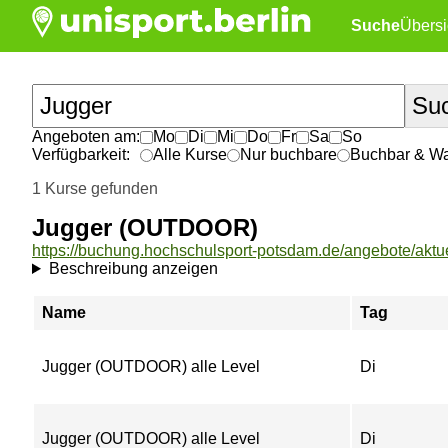
Suche
Übersi
Angeboten am:
Mo
Di
Mi
Do
Fr
Sa
So
Verfügbarkeit:
Alle Kurse
Nur buchbare
Buchbar & War
1 Kurse gefunden
Jugger (OUTDOOR)
Beschreibung anzeigen
Name
Tag
Jugger (OUTDOOR) alle Level
Di
Jugger (OUTDOOR) alle Level
Di