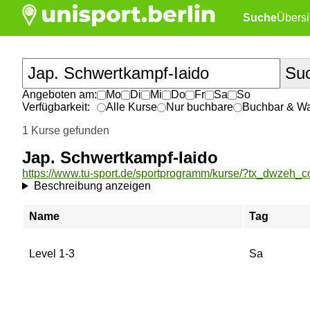
Suche
Übersi
Angeboten am:
Mo
Di
Mi
Do
Fr
Sa
So
Verfügbarkeit:
Alle Kurse
Nur buchbare
Buchbar & War
1 Kurse gefunden
Jap. Schwertkampf-Iaido
Beschreibung anzeigen
Name
Tag
Level 1-3
Sa