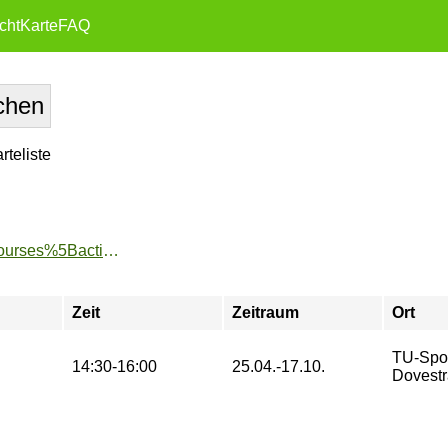
cht
Karte
FAQ
teliste
https://www.tu-sport.de/sportprogramm/kurse/?tx_dwzeh_courses%5Baction%5D=show&tx_dwzeh_courses%5BsportsDescription%5D=601&cHash=0ad0a8a2b5635bee905f8ba0ced1557c
Zeit
Zeitraum
Ort
TU-Spo
14:30-16:00
25.04.-17.10.
Dovestr