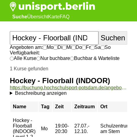
Suche
Übersicht
Karte
FAQ
Angeboten am:
Mo
Di
Mi
Do
Fr
Sa
So
Verfügbarkeit:
Alle Kurse
Nur buchbare
Buchbar & Warteliste
1 Kurse gefunden
Hockey - Floorball (INDOOR)
https://buchung.hochschulsport-potsdam.de/angebote/aktueller_zeitraum/_Hockey_-_Floorball__INDOOR_.html
Beschreibung anzeigen
Name
Tag
Zeit
Zeitraum
Ort
Hockey -
Floorball
19:00-
27.07.-
Schulzentrum
Mo
(INDOOR)
20:30
12.10.
am Stern
Level 1-2