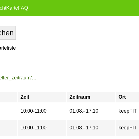
cht
Karte
FAQ
teliste
https://buchung.hochschulsport-potsdam.de/angebote/aktueller_zeitraum/_HIIT_the_Beat.html
Zeit
Zeitraum
Ort
10:00-11:00
01.08.- 17.10.
keepFIT
10:00-11:00
01.08.- 17.10.
keepFIT