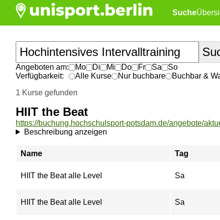
Suche
Übersi
Angeboten am:
Mo
Di
Mi
Do
Fr
Sa
So
Verfügbarkeit:
Alle Kurse
Nur buchbare
Buchbar & War
1 Kurse gefunden
HIIT the Beat
Beschreibung anzeigen
Name
Tag
HIIT the Beat alle Level
Sa
HIIT the Beat alle Level
Sa