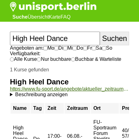
Suche
Übersicht
Karte
FAQ
Angeboten am:
Mo
Di
Mi
Do
Fr
Sa
So
Verfügbarkeit:
Alle Kurse
Nur buchbare
Buchbar & Warteliste
1 Kurse gefunden
High Heel Dance
https://www.fu-sport.de/angebote/aktueller_zeitraum/_High_Heel_Dance.html
Beschreibung anzeigen
Name
Tag
Zeit
Zeitraum
Ort
Preis
FU-
High
Sportraum
40/
Heel
Forum
17:00-
06.08.-
57/
Dance
Do
Steglitz -