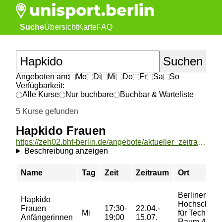
Suche
Übersicht
Karte
FAQ
Angeboten am:
Mo
Di
Mi
Do
Fr
Sa
So
Verfügbarkeit:
Alle Kurse
Nur buchbare
Buchbar & Warteliste
5 Kurse gefunden
Hapkido Frauen
https://zeh02.bht-berlin.de/angebote/aktueller_zeitraum/_Hapkido_Frauen.html
Beschreibung anzeigen
Name
Tag
Zeit
Zeitraum
Ort
Berliner
Hapkido
Hochschule
Frauen
17:30-
22.04.-
Mi
für Technik,
Anfängerinnen
19:00
15.07.
Raum 401,