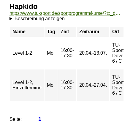
Hapkido
https://www.tu-sport.de/sportprogramm/kurse/?tx_dwzeh_courses%5Baction%5D=show&tx_dwzeh_courses%5BsportsDescription%5D=34&cHash=fba7caa5ba334677c2ef876bc4efe772
Beschreibung anzeigen
Name
Tag
Zeit
Zeitraum
Ort
TU-
16:00-
Sportzen
Level 1-2
Mo
20.04.-13.07.
17:30
Dovestra
6 / C
TU-
Level 1-2,
16:00-
Sportzen
Mo
20.04.-27.04.
Einzeltermine
17:30
Dovestra
6 / C
1
Seite: