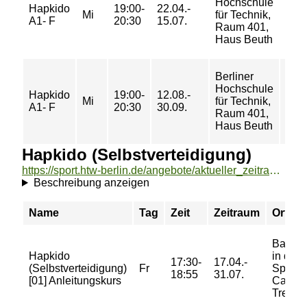
Hochschule
25/
Hapkido
19:00-
22.04.-
Mi
für Technik,
38/
A1- F
20:30
15.07.
Raum 401,
51 €
Haus Beuth
Berliner
Hochschule
16/
Hapkido
19:00-
12.08.-
Mi
für Technik,
26/
A1- F
20:30
30.09.
Raum 401,
40 €
Haus Beuth
Hapkido (Selbstverteidigung)
https://sport.htw-berlin.de/angebote/aktueller_zeitraum/_Hapkido__Selbstverteidigung_.html
Beschreibung anzeigen
Name
Tag
Zeit
Zeitraum
Ort
Ballet
Hapkido
in der
17:30-
17.04.-
(Selbstverteidigung)
Fr
Sportha
18:55
31.07.
[01] Anleitungskurs
Campu
Tresko