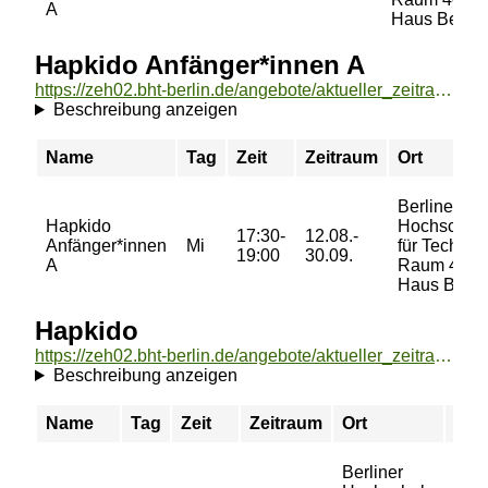
A
Haus Beuth
Hapkido Anfänger*innen A
https://zeh02.bht-berlin.de/angebote/aktueller_zeitraum/_Hapkido_Anfaenger_innen_A.html
Beschreibung anzeigen
Name
Tag
Zeit
Zeitraum
Ort
Berliner
Hapkido
Hochschul
17:30-
12.08.-
Anfänger*innen
Mi
für Technik,
19:00
30.09.
A
Raum 401,
Haus Beut
Hapkido
https://zeh02.bht-berlin.de/angebote/aktueller_zeitraum/_Hapkido.html
Beschreibung anzeigen
Name
Tag
Zeit
Zeitraum
Ort
Pre
Berliner