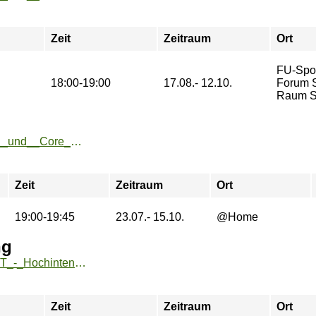
Zeit
Zeitraum
Ort
FU-Spo
18:00-19:00
17.08.- 12.10.
Forum St
Raum So
https://www.fu-sport.de/angebote/aktueller_zeitraum/_HIIT__und__Core___HOME.html
Zeit
Zeitraum
Ort
19:00-19:45
23.07.- 15.10.
@Home
ng
https://sport.htw-berlin.de/angebote/aktueller_zeitraum/_HIIT_-_Hochintensives_Intervalltraining.html
Zeit
Zeitraum
Ort