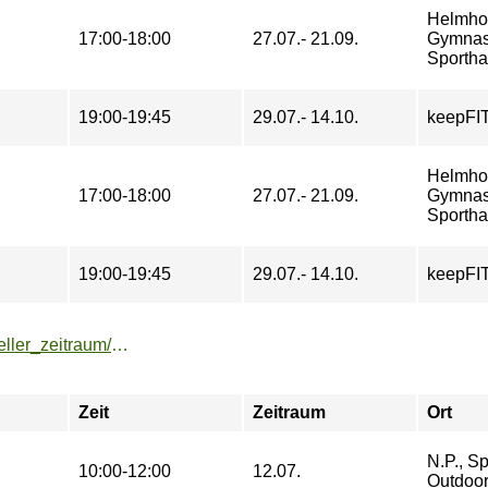
Helmhol
17:00-18:00
27.07.- 21.09.
Gymnas
Sportha
19:00-19:45
29.07.- 14.10.
keepFI
Helmhol
17:00-18:00
27.07.- 21.09.
Gymnas
Sportha
19:00-19:45
29.07.- 14.10.
keepFI
https://buchung.hochschulsport-potsdam.de/angebote/aktueller_zeitraum/_FunctionalFit__und__Bootcamp_Special.html
Zeit
Zeitraum
Ort
N.P., Sp
10:00-12:00
12.07.
Outdoo