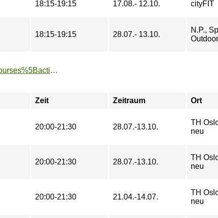
18:15-19:15
17.08.- 12.10.
cityFIT
N.P., Sp
18:15-19:15
28.07.- 13.10.
Outdoo
https://www.tu-sport.de/sportprogramm/kurse/?tx_dwzeh_courses%5Baction%5D=show&tx_dwzeh_courses%5BsportsDescription%5D=1710&cHash=1f51aeb6f33e21ab5178ced16f32bfa7
Zeit
Zeitraum
Ort
TH Oslo
20:00-21:30
28.07.-13.10.
neu
TH Oslo
20:00-21:30
28.07.-13.10.
neu
TH Oslo
20:00-21:30
21.04.-14.07.
neu