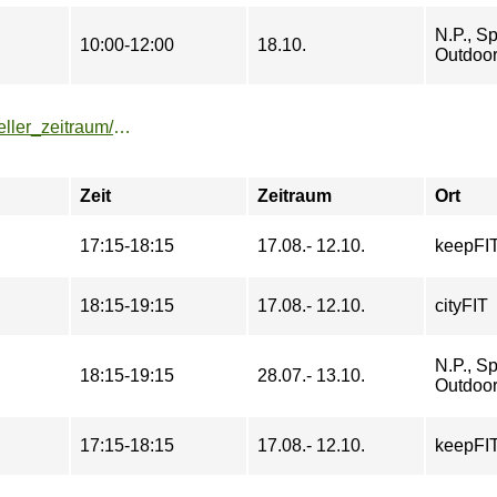
N.P., Sp
10:00-12:00
18.10.
Outdoo
https://buchung.hochschulsport-potsdam.de/angebote/aktueller_zeitraum/_Bodyweight_Training__und__HIIT.html
Zeit
Zeitraum
Ort
17:15-18:15
17.08.- 12.10.
keepFI
18:15-19:15
17.08.- 12.10.
cityFIT
N.P., Sp
18:15-19:15
28.07.- 13.10.
Outdoo
17:15-18:15
17.08.- 12.10.
keepFI