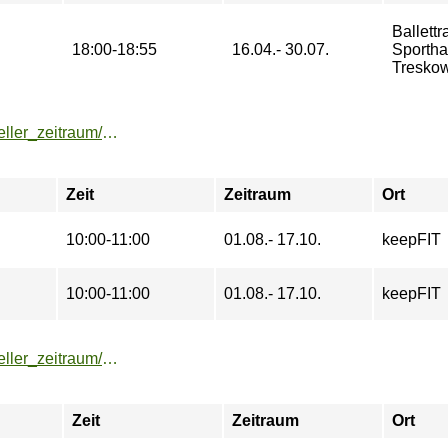
Ballettr
18:00-18:55
16.04.- 30.07.
Sporth
Treskow
https://buchung.hochschulsport-potsdam.de/angebote/aktueller_zeitraum/_HIIT_the_Beat.html
Zeit
Zeitraum
Ort
10:00-11:00
01.08.- 17.10.
keepFIT
10:00-11:00
01.08.- 17.10.
keepFIT
https://buchung.hochschulsport-potsdam.de/angebote/aktueller_zeitraum/_HIIT__und__Core.html
Zeit
Zeitraum
Ort