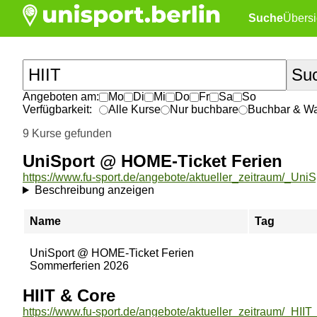
Suche
Übersi
Angeboten am:
Mo
Di
Mi
Do
Fr
Sa
So
Verfügbarkeit:
Alle Kurse
Nur buchbare
Buchbar & War
9 Kurse gefunden
UniSport @ HOME-Ticket Ferien
Beschreibung anzeigen
Name
Tag
UniSport @ HOME-Ticket Ferien
Sommerferien 2026
HIIT & Core