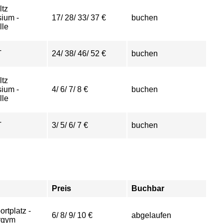
tz
ium -
17/ 28/ 33/ 37 €
buchen
lle
T
24/ 38/ 46/ 52 €
buchen
tz
ium -
4/ 6/ 7/ 8 €
buchen
lle
T
3/ 5/ 6/ 7 €
buchen
Preis
Buchbar
ortplatz -
6/ 8/ 9/ 10 €
abgelaufen
rgym