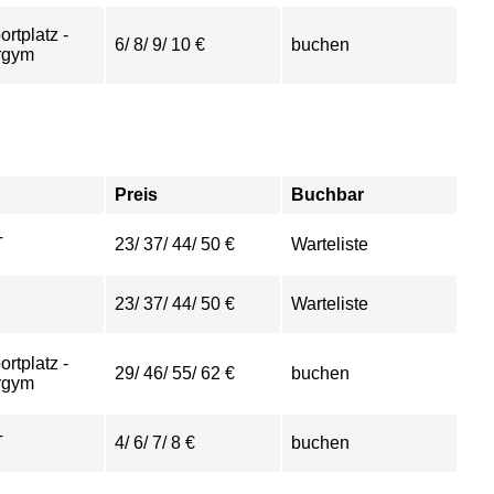
ortplatz -
6/ 8/ 9/ 10 €
buchen
rgym
Preis
Buchbar
T
23/ 37/ 44/ 50 €
Warteliste
23/ 37/ 44/ 50 €
Warteliste
ortplatz -
29/ 46/ 55/ 62 €
buchen
rgym
T
4/ 6/ 7/ 8 €
buchen