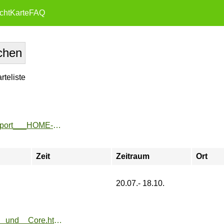
cht
Karte
FAQ
teliste
https://www.fu-sport.de/angebote/aktueller_zeitraum/_UniSport___HOME-Ticket_Ferien.html
Zeit
Zeitraum
Ort
20.07.- 18.10.
https://www.fu-sport.de/angebote/aktueller_zeitraum/_HIIT__und__Core.html