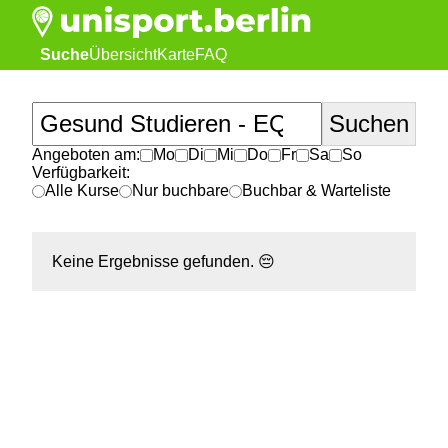
Suche
Übersicht
Karte
FAQ
Angeboten am:
Mo
Di
Mi
Do
Fr
Sa
So
Verfügbarkeit:
Alle Kurse
Nur buchbare
Buchbar & Warteliste
Keine Ergebnisse gefunden.
😔