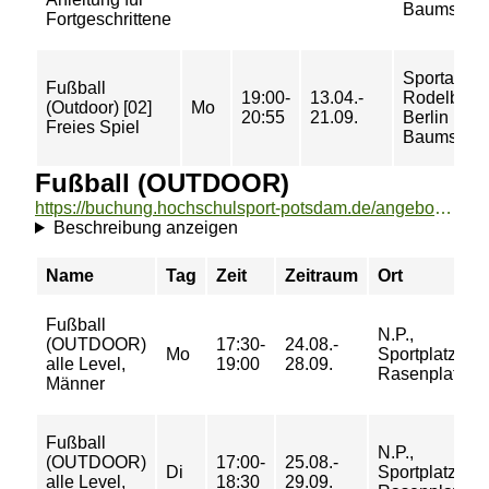
Baumschu
Fortgeschrittene
Sportanla
Fußball
19:00-
13.04.-
Rodelberg
(Outdoor) [02]
Mo
20:55
21.09.
Berlin
Freies Spiel
Baumschu
Fußball (OUTDOOR)
https://buchung.hochschulsport-potsdam.de/angebote/aktueller_zeitraum/_Fussball__OUTDOOR_.html
Beschreibung anzeigen
Name
Tag
Zeit
Zeitraum
Ort
Fußball
N.P.,
(OUTDOOR)
17:30-
24.08.-
Mo
Sportplatz -
alle Level,
19:00
28.09.
Rasenplatz
Männer
Fußball
N.P.,
(OUTDOOR)
17:00-
25.08.-
Di
Sportplatz -
alle Level,
18:30
29.09.