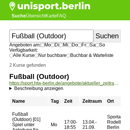
Suche
Übersicht
Karte
FAQ
Angeboten am:
Mo
Di
Mi
Do
Fr
Sa
So
Verfügbarkeit:
Alle Kurse
Nur buchbare
Buchbar & Warteliste
2 Kurse gefunden
Fußball (Outdoor)
https://sport.htw-berlin.de/angebote/aktueller_zeitraum/_Fussball__Outdoor_.html
Beschreibung anzeigen
Name
Tag
Zeit
Zeitraum
Ort
Fußball
Sportanla
(Outdoor) [01]
17:00-
13.04.-
Rodelberg
Spiel unter
Mo
18:55
21.09.
Berlin
Anleitung für