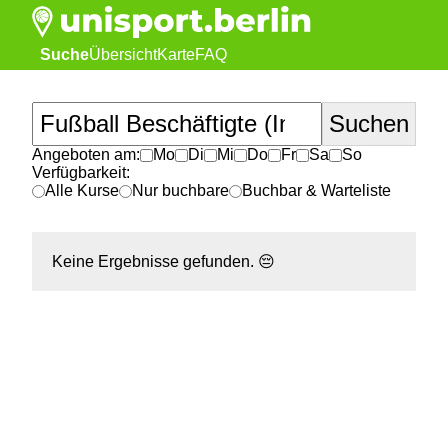
Suche
Übersicht
Karte
FAQ
Angeboten am:
Mo
Di
Mi
Do
Fr
Sa
So
Verfügbarkeit:
Alle Kurse
Nur buchbare
Buchbar & Warteliste
Keine Ergebnisse gefunden.
😔