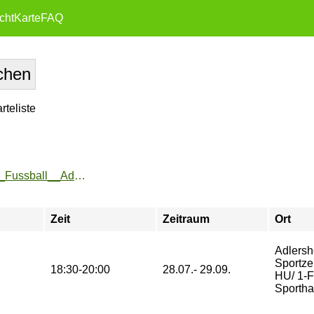
cht
Karte
FAQ
teliste
https://zeh2.zeh.hu-berlin.de/sportarten/aktueller_zeitraum/_Fussball__Adlershof_.html
Zeit
Zeitraum
Ort
Adlersh
Sportze
18:30-20:00
28.07.- 29.09.
HU/ 1-F
Sporthal