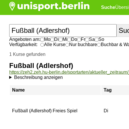
Suche
Übersi
Angeboten am:
Mo
Di
Mi
Do
Fr
Sa
So
Verfügbarkeit:
Alle Kurse
Nur buchbare
Buchbar & War
1 Kurse gefunden
Fußball (Adlershof)
Beschreibung anzeigen
Name
Tag
Fußball (Adlershof) Freies Spiel
Di