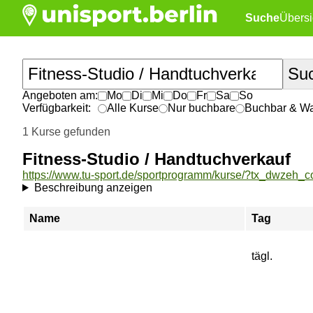
Suche
Übersi
Angeboten am:
Mo
Di
Mi
Do
Fr
Sa
So
Verfügbarkeit:
Alle Kurse
Nur buchbare
Buchbar & War
1 Kurse gefunden
Fitness-Studio / Handtuchverkauf
Beschreibung anzeigen
Name
Tag
tägl.