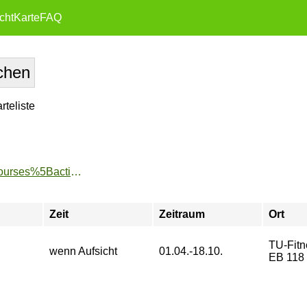
cht
Karte
FAQ
teliste
https://www.tu-sport.de/sportprogramm/kurse/?tx_dwzeh_courses%5Baction%5D=show&tx_dwzeh_courses%5BsportsDescription%5D=630&cHash=54bb793ecc069ec3341f951ad3e4e30b
Zeit
Zeitraum
Ort
TU-Fitn
wenn Aufsicht
01.04.-18.10.
EB 118