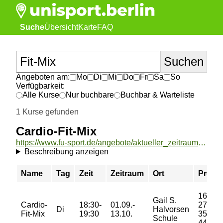
Suche
Übersicht
Karte
FAQ
Angeboten am:
Mo
Di
Mi
Do
Fr
Sa
So
Verfügbarkeit:
Alle Kurse
Nur buchbare
Buchbar & Warteliste
1 Kurse gefunden
Cardio-Fit-Mix
https://www.fu-sport.de/angebote/aktueller_zeitraum/_Cardio-Fit-Mix.html
Beschreibung anzeigen
Name
Tag
Zeit
Zeitraum
Ort
Preis
16/
Gail S.
Cardio-
18:30-
01.09.-
27/
Di
Halvorsen
Fit-Mix
19:30
13.10.
35/
Schule
44 €