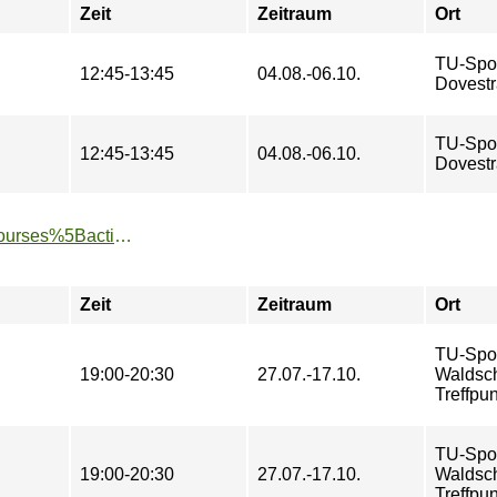
Zeit
Zeitraum
Ort
TU-Spo
12:45-13:45
04.08.-06.10.
Dovestr
TU-Spo
12:45-13:45
04.08.-06.10.
Dovestr
https://www.tu-sport.de/sportprogramm/kurse/?tx_dwzeh_courses%5Baction%5D=show&tx_dwzeh_courses%5BsportsDescription%5D=249&cHash=28e21b38cae275b118fe60794b5c72e3
Zeit
Zeitraum
Ort
TU-Spo
19:00-20:30
27.07.-17.10.
Waldsch
Treffpun
TU-Spo
19:00-20:30
27.07.-17.10.
Waldsch
Treffpun