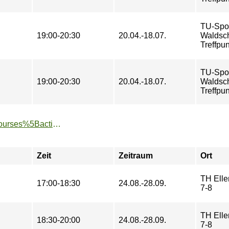
TU-Spo
19:00-20:30
20.04.-18.07.
Waldsch
Treffpun
TU-Spo
19:00-20:30
20.04.-18.07.
Waldsch
Treffpun
https://www.tu-sport.de/sportprogramm/kurse/?tx_dwzeh_courses%5Baction%5D=show&tx_dwzeh_courses%5BsportsDescription%5D=1014&cHash=8289f890950c26fd98506a85dddc7f77
Zeit
Zeitraum
Ort
TH Eller
17:00-18:30
24.08.-28.09.
7-8
TH Eller
18:30-20:00
24.08.-28.09.
7-8