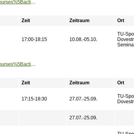
https://www.tu-sport.de/sportprogramm/kurse/?tx_dwzeh_courses%5Baction%5D=show&tx_dwzeh_courses%5BsportsDescription%5D=1138&cHash=4f4e1bae97958bd8f8cf300ca835e549
Zeit
Zeitraum
Ort
TU-Spo
17:00-18:15
10.08.-05.10.
Dovestr
Semina
https://www.tu-sport.de/sportprogramm/kurse/?tx_dwzeh_courses%5Baction%5D=show&tx_dwzeh_courses%5BsportsDescription%5D=1478&cHash=5c78237d5d5661b4105006821fad41b4
Zeit
Zeitraum
Ort
TU-Spo
17:15-18:30
27.07.-25.09.
Dovestr
27.07.-25.09.
TU-Spo