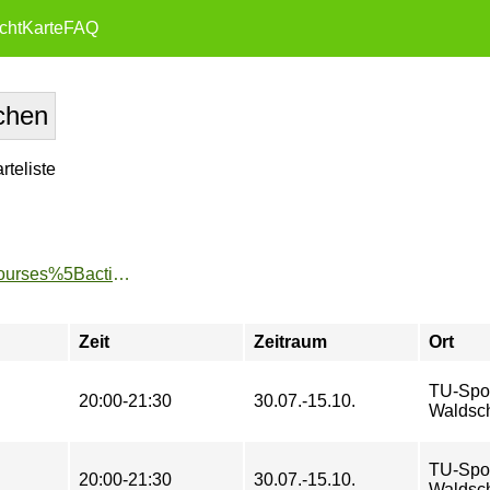
cht
Karte
FAQ
teliste
https://www.tu-sport.de/sportprogramm/kurse/?tx_dwzeh_courses%5Baction%5D=show&tx_dwzeh_courses%5BsportsDescription%5D=644&cHash=f31cf2db9861793e2429d151b8b9b30d
Zeit
Zeitraum
Ort
TU-Spo
20:00-21:30
30.07.-15.10.
Waldsch
TU-Spo
20:00-21:30
30.07.-15.10.
Waldsch