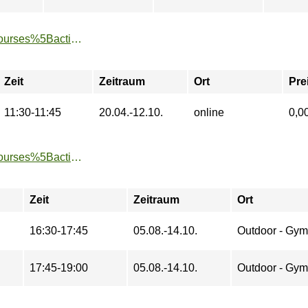
https://www.tu-sport.de/sportprogramm/kurse/?tx_dwzeh_courses%5Baction%5D=show&tx_dwzeh_courses%5BsportsDescription%5D=1295&cHash=cf6b3906275dc9d88b8e3c84b5083362
Zeit
Zeitraum
Ort
Pre
11:30-11:45
20.04.-12.10.
online
0,0
https://www.tu-sport.de/sportprogramm/kurse/?tx_dwzeh_courses%5Baction%5D=show&tx_dwzeh_courses%5BsportsDescription%5D=1501&cHash=c43b8c87922bd50426787a11007cb583
Zeit
Zeitraum
Ort
16:30-17:45
05.08.-14.10.
Outdoor - Gym
17:45-19:00
05.08.-14.10.
Outdoor - Gym