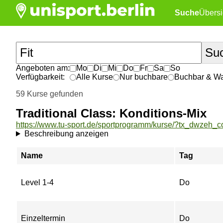
Suche
Übersi
Angeboten am:
Mo
Di
Mi
Do
Fr
Sa
So
Verfügbarkeit:
Alle Kurse
Nur buchbare
Buchbar & War
59 Kurse gefunden
Traditional Class: Konditions-Mix
Beschreibung anzeigen
Name
Tag
Level 1-4
Do
Einzeltermin
Do