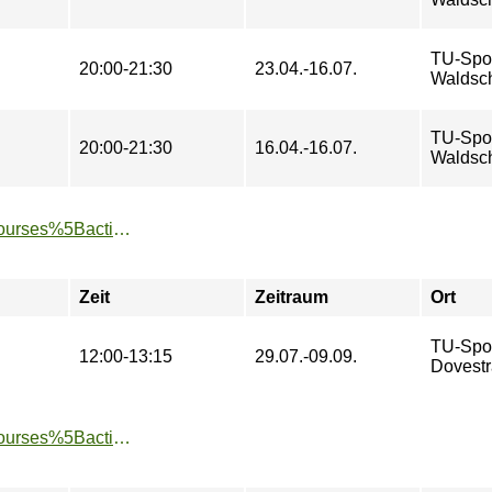
TU-Spo
20:00-21:30
23.04.-16.07.
Waldsch
TU-Spo
20:00-21:30
16.04.-16.07.
Waldsch
https://www.tu-sport.de/sportprogramm/kurse/?tx_dwzeh_courses%5Baction%5D=show&tx_dwzeh_courses%5BsportsDescription%5D=1120&cHash=4b84843f3d41dce7343cd3bd9e0f00d9
Zeit
Zeitraum
Ort
TU-Spo
12:00-13:15
29.07.-09.09.
Dovestr
https://www.tu-sport.de/sportprogramm/kurse/?tx_dwzeh_courses%5Baction%5D=show&tx_dwzeh_courses%5BsportsDescription%5D=1104&cHash=01fbb7021b3d78f3d34e7421b5ed9da6