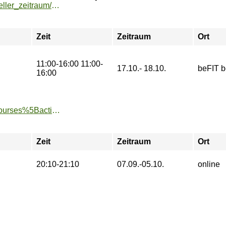
https://buchung.hochschulsport-potsdam.de/angebote/aktueller_zeitraum/_FELDENKRAIS__-_Kennenlernen_Vertiefen_-_Workshop.html
Zeit
Zeitraum
Ort
11:00-16:00 11:00-
17.10.- 18.10.
beFIT b
16:00
https://www.tu-sport.de/sportprogramm/kurse/?tx_dwzeh_courses%5Baction%5D=show&tx_dwzeh_courses%5BsportsDescription%5D=1247&cHash=063b14014d6eb88f1593990d4bee96d4
Zeit
Zeitraum
Ort
20:10-21:10
07.09.-05.10.
online