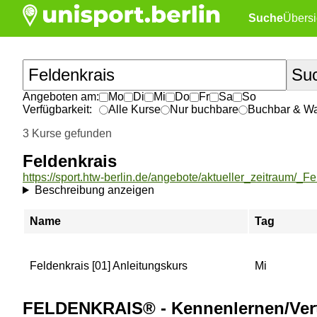
Suche
Übersi
Angeboten am:
Mo
Di
Mi
Do
Fr
Sa
So
Verfügbarkeit:
Alle Kurse
Nur buchbare
Buchbar & War
3 Kurse gefunden
Feldenkrais
https://sport.htw-berlin.de/angebote/aktueller_zeitraum/_Fe
Beschreibung anzeigen
Name
Tag
Feldenkrais [01] Anleitungskurs
Mi
FELDENKRAIS® - Kennenlernen/Vert