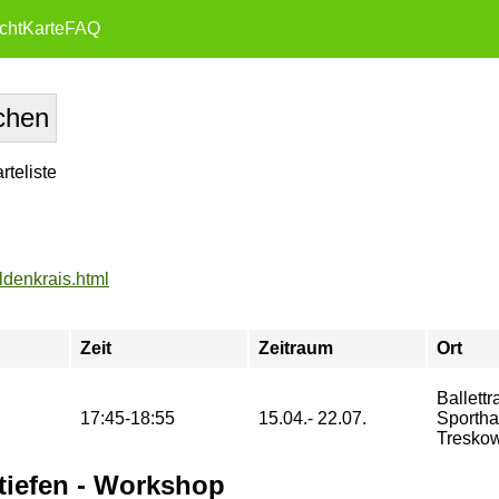
cht
Karte
FAQ
teliste
ldenkrais.html
Zeit
Zeitraum
Ort
Ballettr
17:45-18:55
15.04.- 22.07.
Sporth
Treskow
iefen - Workshop