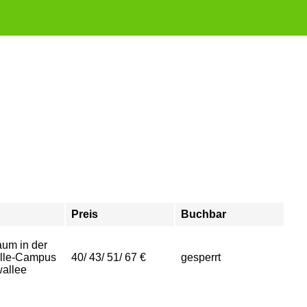
Preis
Buchbar
aum in der
alle-Campus
40/ 43/ 51/ 67 €
gesperrt
allee