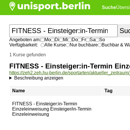
Suche
Übersi
Angeboten am:
Mo
Di
Mi
Do
Fr
Sa
So
Verfügbarkeit:
Alle Kurse
Nur buchbare
Buchbar & War
1 Kurse gefunden
FITNESS - Einsteiger:in-Termin Ein
Beschreibung anzeigen
Name
Tag
FITNESS - Einsteiger:in-Termin
Einzeleinweisung Einsteiger/in-Termin
Einzeleinweisung