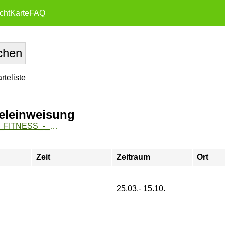
cht
Karte
FAQ
teliste
zeleinweisung
https://zeh2.zeh.hu-berlin.de/sportarten/aktueller_zeitraum/_FITNESS_-_Einsteiger_in-Termin_Einzeleinweisung.html
Zeit
Zeitraum
Ort
25.03.- 15.10.