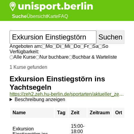
Suche
Übersicht
Karte
FAQ
Angeboten am:
Mo
Di
Mi
Do
Fr
Sa
So
Verfügbarkeit:
Alle Kurse
Nur buchbare
Buchbar & Warteliste
1 Kurse gefunden
Exkursion Einstiegstörn ins
Yachtsegeln
https://zeh2.zeh.hu-berlin.de/sportarten/aktueller_zeitraum/_Exkursion_Einstiegstoern_ins_Yachtsegeln.html
Beschreibung anzeigen
Name
Tag
Zeit
Zeitraum
Ort
Pr
15:00-
Exkursion
18:00