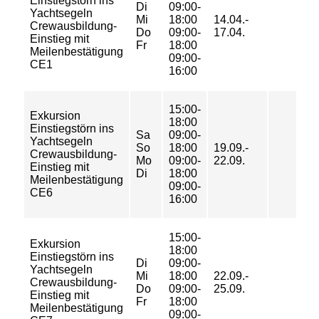
Einstiegstörn ins
Di
09:00-
27,
Yachtsegeln
Mi
18:00
14.04.-
36/
Crewausbildung-
Do
09:00-
17.04.
40/
Einstieg mit
Fr
18:00
45
Meilenbestätigung
09:00-
CE1
16:00
15:00-
Exkursion
18:00
Einstiegstörn ins
Sa
09:00-
27,
Yachtsegeln
So
18:00
19.09.-
36/
Crewausbildung-
Mo
09:00-
22.09.
40/
Einstieg mit
Di
18:00
45
Meilenbestätigung
09:00-
CE6
16:00
15:00-
Exkursion
18:00
Einstiegstörn ins
Di
09:00-
27,
Yachtsegeln
Mi
18:00
22.09.-
36/
Crewausbildung-
Do
09:00-
25.09.
40/
Einstieg mit
Fr
18:00
45
Meilenbestätigung
09:00-