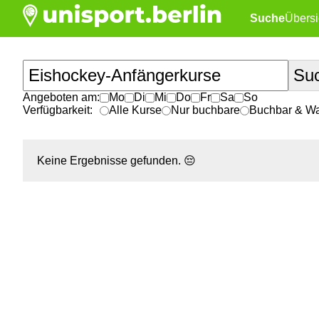
Suche
Übersi
Angeboten am:
Mo
Di
Mi
Do
Fr
Sa
So
Verfügbarkeit:
Alle Kurse
Nur buchbare
Buchbar & War
Keine Ergebnisse gefunden.
😔