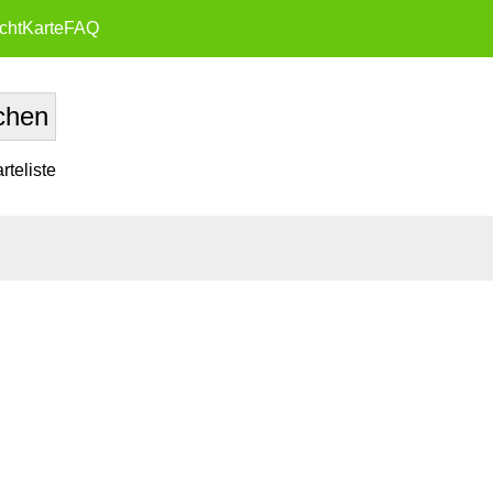
cht
Karte
FAQ
teliste