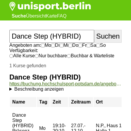
Suche
Übersicht
Karte
FAQ
Angeboten am:
Mo
Di
Mi
Do
Fr
Sa
So
Verfügbarkeit:
Alle Kurse
Nur buchbare
Buchbar & Warteliste
1 Kurse gefunden
Dance Step (HYBRID)
https://buchung.hochschulsport-potsdam.de/angebote/aktueller_zeitraum/_Dance_Step__HYBRID_.html
Beschreibung anzeigen
Name
Tag
Zeit
Zeitraum
Ort
Dance
Step
(HYBRID)
19:10-
27.07.-
N.P., Haus 12,
Mo
Präsenz-
20:10
12.10.
Halle 1