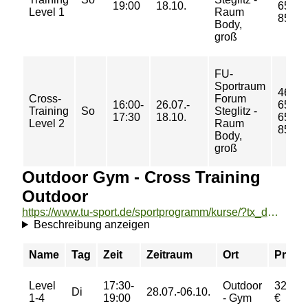
19:00
18.10.
65/
Level 1
Raum
85 €
Body,
groß
FU-
Sportraum
46/
Cross-
Forum
16:00-
26.07.-
65/
Training
So
Steglitz -
17:30
18.10.
65/
Level 2
Raum
85 €
Body,
groß
Outdoor Gym - Cross Training
Outdoor
https://www.tu-sport.de/sportprogramm/kurse/?tx_dwzeh_courses%5Baction%5D=show&tx_dwzeh_courses%5BsportsDescription%5D=1570&cHash=15b3be6dfad3a0bc6b11c879d441561a
Beschreibung anzeigen
Name
Tag
Zeit
Zeitraum
Ort
Preis
Level
17:30-
Outdoor
32,00
Di
28.07.-06.10.
1-4
19:00
- Gym
€