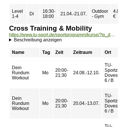
Level
16:30-
Outdoor
4,00
Di
21.04.-21.07.
1-4
18:00
- Gym
€
Cross Training & Mobility
https://www.tu-sport.de/sportprogramm/kurse/?tx_dwzeh_courses%5Baction%5D=show&tx_dwzeh_courses%5BsportsDescription%5D=1626&cHash=cec6cb83add0714a3d2c9b7303a4ea41
Beschreibung anzeigen
Name
Tag
Zeit
Zeitraum
Ort
TU-
Dein
20:00-
Sportzent
Rundum
Mo
24.08.-12.10.
21:30
Dovestraß
Workout
6 / B
TU-
Dein
20:00-
Sportzent
Rundum
Mo
20.04.-13.07.
21:30
Dovestraß
Workout
6 / B
TU-