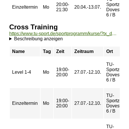
20:00-
Sportzent
Einzeltermin
Mo
20.04.-13.07.
21:30
Dovestraß
6 / B
Cross Training
https://www.tu-sport.de/sportprogramm/kurse/?tx_dwzeh_courses%5Baction%5D=show&tx_dwzeh_courses%5BsportsDescription%5D=1305&cHash=6a057c43cb3b3bc70f8af281d166bade
Beschreibung anzeigen
Name
Tag
Zeit
Zeitraum
Ort
TU-
19:00-
Sportzent
Level 1-4
Mo
27.07.-12.10.
20:00
Dovestraß
6 / B
TU-
19:00-
Sportzent
Einzeltermin
Mo
27.07.-12.10.
20:00
Dovestraß
6 / B
TU-