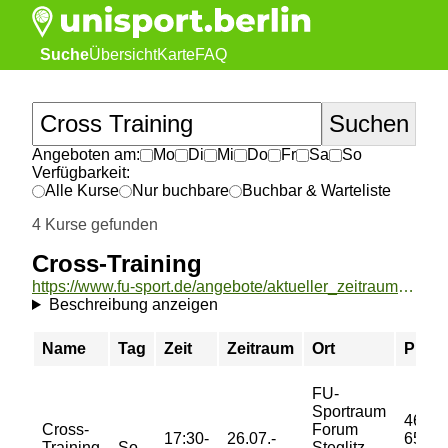
Suche
Übersicht
Karte
FAQ
Angeboten am:
Mo
Di
Mi
Do
Fr
Sa
So
Verfügbarkeit:
Alle Kurse
Nur buchbare
Buchbar & Warteliste
4 Kurse gefunden
Cross-Training
https://www.fu-sport.de/angebote/aktueller_zeitraum/_Cross-Training.html
Beschreibung anzeigen
Name
Tag
Zeit
Zeitraum
Ort
Preis
FU-
Sportraum
46/
Cross-
Forum
17:30-
26.07.-
65/
Training
So
Steglitz -