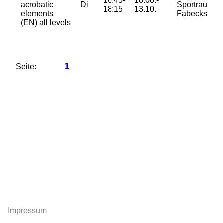
16:45-
18.08.-
acrobatic
Di
Sportraum
18:15
13.10.
elements
Fabeckstraß
(EN) all levels
1
Seite:
Impressum