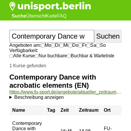
Suche
Übersicht
Karte
FAQ
Angeboten am:
Mo
Di
Mi
Do
Fr
Sa
So
Verfügbarkeit:
Alle Kurse
Nur buchbare
Buchbar & Warteliste
1 Kurse gefunden
Contemporary Dance with
acrobatic elements (EN)
https://www.fu-sport.de/angebote/aktueller_zeitraum/_Contemporary_Dance_with_acrobatic_elements__EN_.html
Beschreibung anzeigen
Name
Tag
Zeit
Zeitraum
Ort
Contemporary
Dance with
FU-