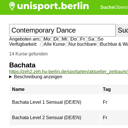
Suche
Übersi
Angeboten am:
Mo
Di
Mi
Do
Fr
Sa
So
Verfügbarkeit:
Alle Kurse
Nur buchbare
Buchbar & War
14 Kurse gefunden
Bachata
https://zeh2.zeh.hu-berlin.de/sportarten/aktueller_zeitrau
Beschreibung anzeigen
Name
Tag
Bachata Level 1 Sensual (DE/EN)
Fr
Bachata Level 2 Sensual (DE/EN)
Fr