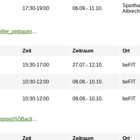
Sportha
17:30-19:00
06.09.- 11.10.
Albrech
https://buchung.hochschulsport-potsdam.de/angebote/aktueller_zeitraum/_Contemporary.html
Zeit
Zeitraum
Ort
15:30-17:00
27.07.- 12.10.
beFIT
10:30-12:00
08.08.- 10.10.
beFIT
10:30-12:00
08.08.- 10.10.
beFIT
https://www.tu-sport.de/sportprogramm/kurse/?tx_dwzeh_courses%5Baction%5D=show&tx_dwzeh_courses%5BsportsDescription%5D=40&cHash=55008ea8955855f543b8dff86c37511f
Zeit
Zeitraum
Ort