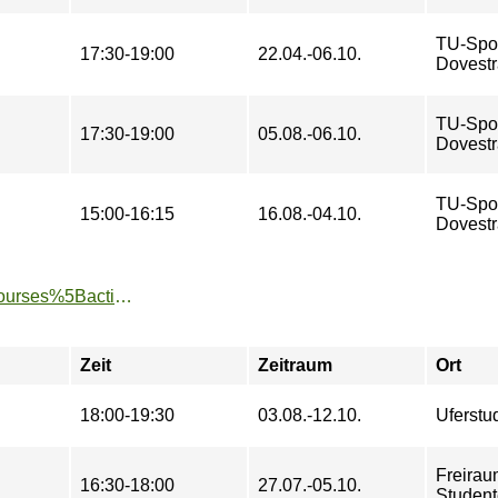
TU-Spo
17:30-19:00
22.04.-06.10.
Dovestr
TU-Spo
17:30-19:00
05.08.-06.10.
Dovestr
TU-Spo
15:00-16:15
16.08.-04.10.
Dovestr
https://www.tu-sport.de/sportprogramm/kurse/?tx_dwzeh_courses%5Baction%5D=show&tx_dwzeh_courses%5BsportsDescription%5D=295&cHash=0576810bcd70a2063d7e305058857edd
Zeit
Zeitraum
Ort
18:00-19:30
03.08.-12.10.
Uferstu
Freirau
16:30-18:00
27.07.-05.10.
Studen