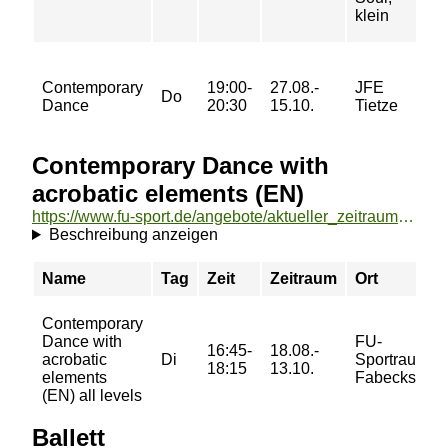
klein
Contemporary
19:00-
27.08.-
JFE
Do
Dance
20:30
15.10.
Tietze
Contemporary Dance with
acrobatic elements (EN)
https://www.fu-sport.de/angebote/aktueller_zeitraum/_Contemporary_Dance_with_acrobatic_elements__EN_.html
Beschreibung anzeigen
Name
Tag
Zeit
Zeitraum
Ort
Contemporary
Dance with
FU-
16:45-
18.08.-
acrobatic
Di
Sportraum
18:15
13.10.
elements
Fabeckstraß
(EN) all levels
Ballett