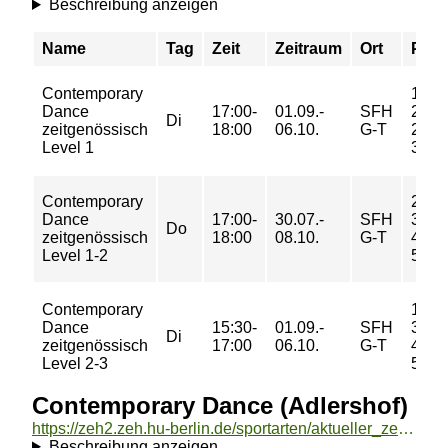
Beschreibung anzeigen
Name
Tag
Zeit
Zeitraum
Ort
Prei
Contemporary
12/
Dance
17:00-
01.09.-
SFH
22/
Di
zeitgenössisch
18:00
06.10.
G-T
28/
Level 1
34 €
Contemporary
21/
Dance
17:00-
30.07.-
SFH
36/
Do
zeitgenössisch
18:00
08.10.
G-T
46/
Level 1-2
56 €
Contemporary
18/
Dance
15:30-
01.09.-
SFH
32/
Di
zeitgenössisch
17:00
06.10.
G-T
42/
Level 2-3
51 €
Contemporary Dance (Adlershof)
https://zeh2.zeh.hu-berlin.de/sportarten/aktueller_zeitraum/_Contemporary_Dance__Adlershof_.html
Beschreibung anzeigen