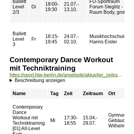
Ballett
FU-Sportraum
18:00-
21.07.-
Level
Di
Forum Steglitz -
19:30
13.10.
2/3
Raum Body, groß
Ballett
18:15-
24.07.-
Musikhochschule
Level
Fr
19:45
02.10.
Hanns Eisler
3
Contemporary Dance Workout
mit Techniktraining
https://sport.htw-berlin.de/angebote/aktueller_zeitraum/_Contemporary_Dance_Workout_mit_Techniktraining.html
Beschreibung anzeigen
Name
Tag
Zeit
Zeitraum
Ort
Contemporary
Dance
Gymnastikst
Workout mit
17:30-
15.04.-
Mi
Gebäude B 
Techniktraining
18:55
29.07.
Wilhelminen
[01] All-Level
Kurs