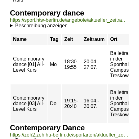
Contemporary dance
https://sport.htw-berlin.de/angebote/aktueller_zeitraum/_Contemporary_dance.html
Beschreibung anzeigen
Name
Tag
Zeit
Zeitraum
Ort
Ballettraum
Contemporary
in der
18:30-
20.04.-
dance [01] All-
Mo
Sporthalle-
19:55
27.07.
Level Kurs
Campus
Treskowalle
Ballettraum
Contemporary
in der
19:15-
16.04.-
dance [03] All-
Do
Sporthalle-
20:40
30.07.
Level Kurs
Campus
Treskowalle
Contemporary Dance
https://zeh2.zeh.hu-berlin.de/sportarten/aktueller_zeitraum/_Contemporary_Dance.html