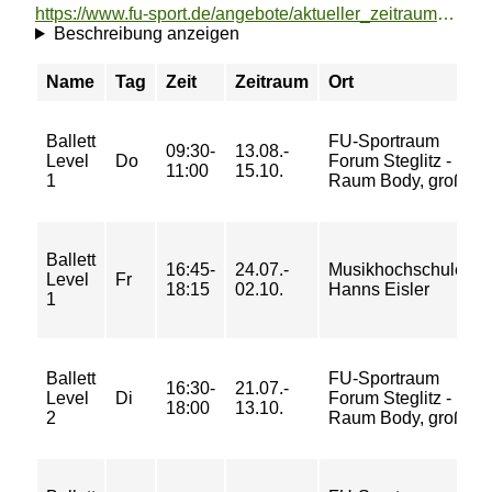
https://www.fu-sport.de/angebote/aktueller_zeitraum/_Ballett.html
Beschreibung anzeigen
Name
Tag
Zeit
Zeitraum
Ort
Ballett
FU-Sportraum
09:30-
13.08.-
Level
Do
Forum Steglitz -
11:00
15.10.
1
Raum Body, groß
Ballett
16:45-
24.07.-
Musikhochschule
Level
Fr
18:15
02.10.
Hanns Eisler
1
Ballett
FU-Sportraum
16:30-
21.07.-
Level
Di
Forum Steglitz -
18:00
13.10.
2
Raum Body, groß