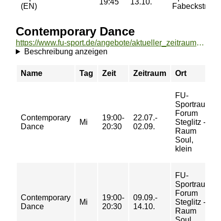
19:45
13.10.
(EN)
Fabeckstraße
Contemporary Dance
https://www.fu-sport.de/angebote/aktueller_zeitraum/_Contemporary_Dance.html
Beschreibung anzeigen
Name
Tag
Zeit
Zeitraum
Ort
FU-
Sportraum
Forum
Contemporary
19:00-
22.07.-
Mi
Steglitz -
Dance
20:30
02.09.
Raum
Soul,
klein
FU-
Sportraum
Forum
Contemporary
19:00-
09.09.-
Mi
Steglitz -
Dance
20:30
14.10.
Raum
Soul,