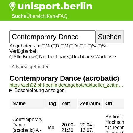
Suche
Übersicht
Karte
FAQ
Angeboten am:
Mo
Di
Mi
Do
Fr
Sa
So
Verfügbarkeit:
Alle Kurse
Nur buchbare
Buchbar & Warteliste
14 Kurse gefunden
Contemporary Dance (acrobatic)
https://zeh02.bht-berlin.de/angebote/aktueller_zeitraum/_Contemporary_Dance__acrobatic_.html
Beschreibung anzeigen
Name
Tag
Zeit
Zeitraum
Ort
Berliner
Contemporary
Hochschule
Dance
20:00-
20.04.-
Mo
für Technik,
(acrobatic) A -
21:30
13.07.
Raum 401,