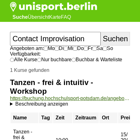
Suche
Übersicht
Karte
FAQ
Angeboten am:
Mo
Di
Mi
Do
Fr
Sa
So
Verfügbarkeit:
Alle Kurse
Nur buchbare
Buchbar & Warteliste
1 Kurse gefunden
Tanzen - frei & intuitiv -
Workshop
https://buchung.hochschulsport-potsdam.de/angebote/aktueller_zeitraum/_Tanzen_-_frei__und__intuitiv_-_Workshop.html
Beschreibung anzeigen
Name
Tag
Zeit
Zeitraum
Ort
Preis
Tanzen -
15/
frei &