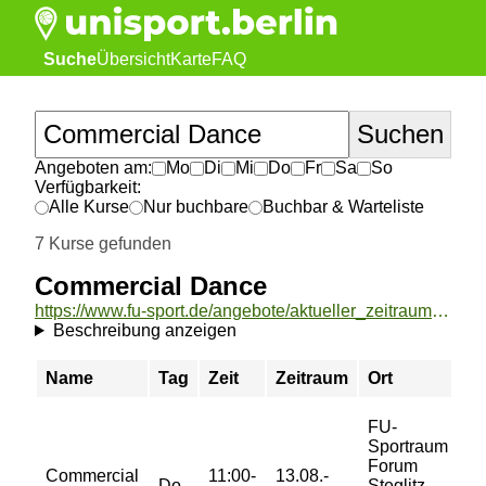
Suche
Übersicht
Karte
FAQ
Angeboten am:
Mo
Di
Mi
Do
Fr
Sa
So
Verfügbarkeit:
Alle Kurse
Nur buchbare
Buchbar & Warteliste
7 Kurse gefunden
Commercial Dance
https://www.fu-sport.de/angebote/aktueller_zeitraum/_Commercial_Dance.html
Beschreibung anzeigen
Name
Tag
Zeit
Zeitraum
Ort
Pr
FU-
Sportraum
35
Forum
Commercial
11:00-
13.08.-
51
Do
Steglitz -