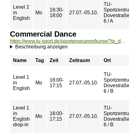
TU-
Level 2
16:30-
Sportzentrum
in
Mo
27.07.-05.10.
18:00
Dovestraße
English
6 / A
Commercial Dance
https://www.tu-sport.de/sportprogramm/kurse/?tx_dwzeh_courses%5Baction%5D=show&tx_dwzeh_courses%5BsportsDescription%5D=1161&cHash=ff1ccf39868a9e882ebd46fb02093c9c
Beschreibung anzeigen
Name
Tag
Zeit
Zeitraum
Ort
TU-
Level 1
16:00-
Sportzentrum
in
Mo
27.07.-05.10.
17:15
Dovestraße
English
6 / B
Level 1
TU-
in
16:00-
Sportzentrum
Mo
27.07.-05.10.
English
17:15
Dovestraße
drop-in
6 / B