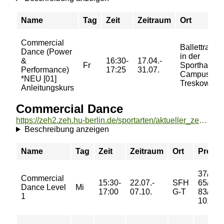
Name
Tag
Zeit
Zeitraum
Ort
Commercial
Ballettraum
Dance (Power
in der
&
16:30-
17.04.-
Fr
Sporthalle-
Performance)
17:25
31.07.
Campus
*NEU [01]
Treskowalle
Anleitungskurs
Commercial Dance
https://zeh2.zeh.hu-berlin.de/sportarten/aktueller_zeitraum/_Commercial_Dance.html
Beschreibung anzeigen
Name
Tag
Zeit
Zeitraum
Ort
Preis
37/
Commercial
15:30-
22.07.-
SFH
65/
Dance Level
Mi
17:00
07.10.
G-T
83/
1
101 €