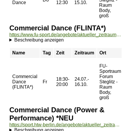
Dance
12:30
15.10.
51
Raum
70
Body,
groß
Commercial Dance (FLINTA*)
https://www.fu-sport.de/angebote/aktueller_zeitraum/_Commercial_Dance__FLINTA__.html
Beschreibung anzeigen
Name
Tag
Zeit
Zeitraum
Ort
Pr
FU-
Sportraum
42
Commercial
Forum
18:30-
24.07.-
60
Dance
Fr
Steglitz -
20:00
16.10.
60
(FLINTA*)
Raum
71
Body,
groß
Commercial Dance (Power &
Performance) *NEU
https://sport.htw-berlin.de/angebote/aktueller_zeitraum/_Commercial_Dance__Power__und__Performance___NEU.html
Beschreibung anzeigen