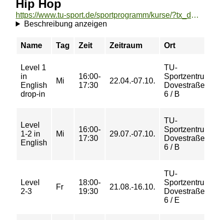
Hip Hop
https://www.tu-sport.de/sportprogramm/kurse/?tx_dwzeh_courses%5Baction%5D=show&tx_dwzeh_courses%5BsportsDescription%5D=35&cHash=163eb56fb4dc2dfae2e18b124a0164b5
Beschreibung anzeigen
Name
Tag
Zeit
Zeitraum
Ort
Level 1
TU-
in
16:00-
Sportzentrum
Mi
22.04.-07.10.
English
17:30
Dovestraße
drop-in
6 / B
TU-
Level
16:00-
Sportzentrum
1-2 in
Mi
29.07.-07.10.
17:30
Dovestraße
English
6 / B
TU-
Level
18:00-
Sportzentrum
Fr
21.08.-16.10.
2-3
19:30
Dovestraße
6 / E