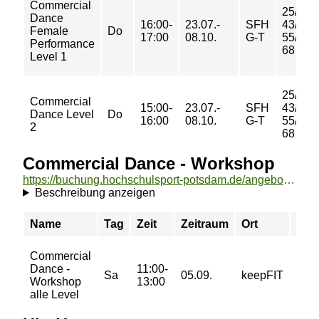
Commercial
25/
Dance
16:00-
23.07.-
SFH
43/
Female
Do
17:00
08.10.
G-T
55/
Performance
68 €
Level 1
25/
Commercial
15:00-
23.07.-
SFH
43/
Dance Level
Do
16:00
08.10.
G-T
55/
2
68 €
Commercial Dance - Workshop
https://buchung.hochschulsport-potsdam.de/angebote/aktueller_zeitraum/_Commercial_Dance_-_Workshop.html
Beschreibung anzeigen
Name
Tag
Zeit
Zeitraum
Ort
Prei
Commercial
10/
Dance -
11:00-
13/
Sa
05.09.
keepFIT
Workshop
13:00
17/
alle Level
20 €