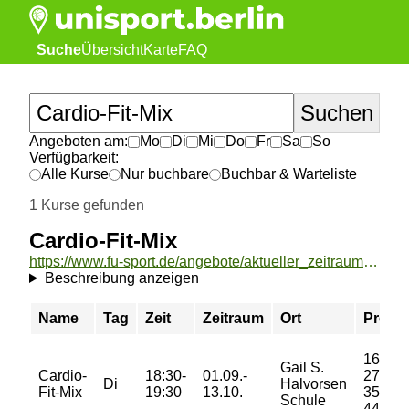
Suche
Übersicht
Karte
FAQ
Angeboten am:
Mo
Di
Mi
Do
Fr
Sa
So
Verfügbarkeit:
Alle Kurse
Nur buchbare
Buchbar & Warteliste
1 Kurse gefunden
Cardio-Fit-Mix
https://www.fu-sport.de/angebote/aktueller_zeitraum/_Cardio-Fit-Mix.html
Beschreibung anzeigen
Name
Tag
Zeit
Zeitraum
Ort
Preis
16/
Gail S.
Cardio-
18:30-
01.09.-
27/
Di
Halvorsen
Fit-Mix
19:30
13.10.
35/
Schule
44 €