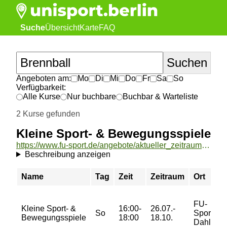
Suche
Übersicht
Karte
FAQ
Angeboten am:
Mo
Di
Mi
Do
Fr
Sa
So
Verfügbarkeit:
Alle Kurse
Nur buchbare
Buchbar & Warteliste
2 Kurse gefunden
Kleine Sport- & Bewegungsspiele
https://www.fu-sport.de/angebote/aktueller_zeitraum/_Kleine_Sport-__und__Bewegungsspiele.html
Beschreibung anzeigen
Name
Tag
Zeit
Zeitraum
Ort
FU-
Kleine Sport- &
16:00-
26.07.-
So
Sporthall
Bewegungsspiele
18:00
18.10.
Dahlem