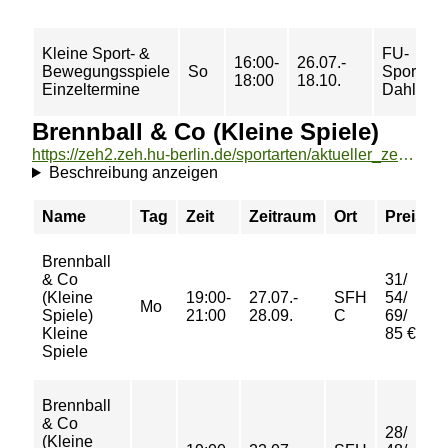
Kleine Sport- &
FU-
16:00-
26.07.-
Bewegungsspiele
So
Sporthall
18:00
18.10.
Einzeltermine
Dahlem
Brennball & Co (Kleine Spiele)
https://zeh2.zeh.hu-berlin.de/sportarten/aktueller_zeitraum/_Brennball__und__Co__Kleine_Spiele_.html
Beschreibung anzeigen
Name
Tag
Zeit
Zeitraum
Ort
Preis
Brennball
& Co
31/
(Kleine
19:00-
27.07.-
SFH
54/
Mo
Spiele)
21:00
28.09.
C
69/
Kleine
85 €
Spiele
Brennball
& Co
28/
(Kleine