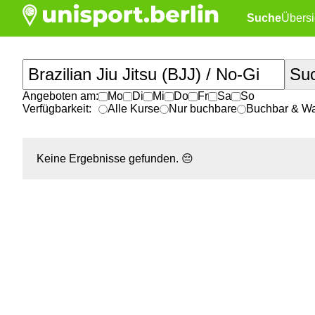
Suche
Übersi
Angeboten am:
Mo
Di
Mi
Do
Fr
Sa
So
Verfügbarkeit:
Alle Kurse
Nur buchbare
Buchbar & War
Keine Ergebnisse gefunden.
😔