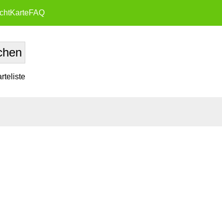
cht
Karte
FAQ
teliste