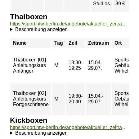
Studios
89 €
Thaiboxen
https://sport.htw-berlin.de/angebote/aktueller_zeitraum/_Thaiboxen.html
Beschreibung anzeigen
Name
Tag
Zeit
Zeitraum
Ort
Thaiboxen [01]
Sportsaal 
18:30-
15.04.-
Anleitungskurs
Mi
Gebäude B
19:25
29.07.
Anfänger
Wilhelmine
Thaiboxen [02]
Sportsaal 
19:30-
15.04.-
Anleitungskurs
Mi
Gebäude B
20:40
29.07.
Fortgeschrittene
Wilhelmine
Kickboxen
https://sport.htw-berlin.de/angebote/aktueller_zeitraum/_Kickboxen.html
Beschreibung anzeigen