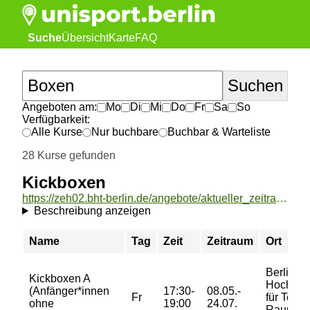
Suche
Übersicht
Karte
FAQ
Angeboten am:
Mo
Di
Mi
Do
Fr
Sa
So
Verfügbarkeit:
Alle Kurse
Nur buchbare
Buchbar & Warteliste
28 Kurse gefunden
Kickboxen
https://zeh02.bht-berlin.de/angebote/aktueller_zeitraum/_Kickboxen.html
Beschreibung anzeigen
Name
Tag
Zeit
Zeitraum
Ort
Berliner
Kickboxen A
Hochsch
(Anfänger*innen
17:30-
08.05.-
Fr
für Techn
ohne
19:00
24.07.
Raum 40