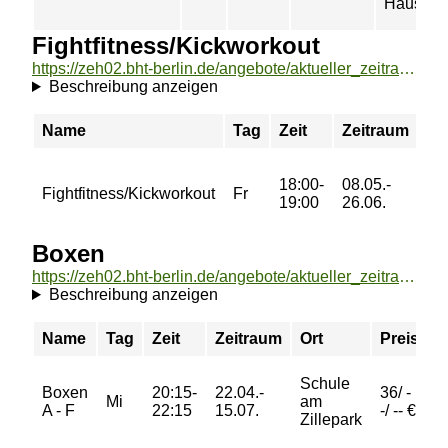
Haus Be
Fightfitness/Kickworkout
https://zeh02.bht-berlin.de/angebote/aktueller_zeitraum/_Fightfitness_Kickworkout.html
Beschreibung anzeigen
Name
Tag
Zeit
Zeitraum
Or
Ev
18:00-
08.05.-
Fightfitness/Kickworkout
Fr
Gr
19:00
26.06.
Ber
Boxen
https://zeh02.bht-berlin.de/angebote/aktueller_zeitraum/_Boxen.html
Beschreibung anzeigen
Name
Tag
Zeit
Zeitraum
Ort
Preis
B
Schule
Boxen
20:15-
22.04.-
36/ -
Mi
am
a
A - F
22:15
15.07.
-/ -- €
Zillepark