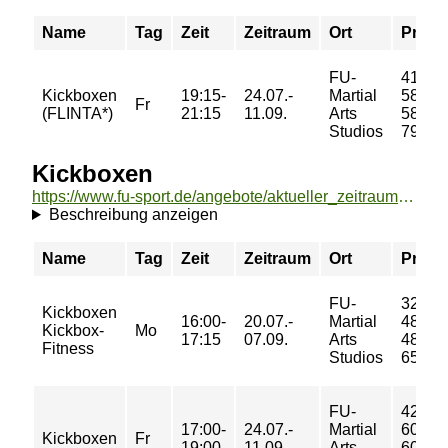
Name
Tag
Zeit
Zeitraum
Ort
Preis
FU-
41/
Kickboxen
19:15-
24.07.-
Martial
58/
Fr
(FLINTA*)
21:15
11.09.
Arts
58/
Studios
79 €
Kickboxen
https://www.fu-sport.de/angebote/aktueller_zeitraum/_Kickboxen.html
Beschreibung anzeigen
Name
Tag
Zeit
Zeitraum
Ort
Preis
FU-
32/
Kickboxen
16:00-
20.07.-
Martial
48/
Kickbox-
Mo
17:15
07.09.
Arts
48/
Fitness
Studios
65 €
FU-
42/
17:00-
24.07.-
Martial
60/
Kickboxen
Fr
19:00
11.09.
Arts
60/