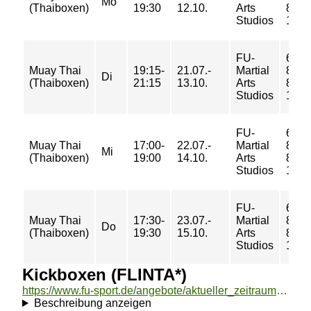
Mo
(Thaiboxen)
19:30
12.10.
Arts
88/
Studios
109 
FU-
66/
Muay Thai
19:15-
21.07.-
Martial
88/
Di
(Thaiboxen)
21:15
13.10.
Arts
88/
Studios
109 
FU-
66/
Muay Thai
17:00-
22.07.-
Martial
88/
Mi
(Thaiboxen)
19:00
14.10.
Arts
88/
Studios
109 
FU-
66/
Muay Thai
17:30-
23.07.-
Martial
88/
Do
(Thaiboxen)
19:30
15.10.
Arts
88/
Studios
109 
Kickboxen (FLINTA*)
https://www.fu-sport.de/angebote/aktueller_zeitraum/_Kickboxen__FLINTA__.html
Beschreibung anzeigen