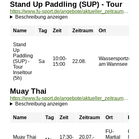
Stand Up Paddling (SUP) - Tour
https://www.fu-sport.de/angebote/aktueller_zeitraum/_Stand_Up_Paddling__SUP__-_Tour.html
Beschreibung anzeigen
Name
Tag
Zeit
Zeitraum
Ort
Stand
Up
Paddling
10:00-
Wassersportzentr
(SUP) -
Sa
22.08.
15:00
am Wannsee
Tour
Inseltour
(5h)
Muay Thai
https://www.fu-sport.de/angebote/aktueller_zeitraum/_Muay_Thai.html
Beschreibung anzeigen
Name
Tag
Zeit
Zeitraum
Ort
Prei
FU-
66/
Muay Thai
17:30-
20.07.-
Martial
88/