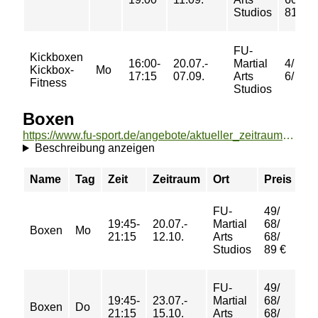
Studios
81 €
FU-
Kickboxen
16:00-
20.07.-
Martial
4/ 6/
Kickbox-
Mo
17:15
07.09.
Arts
6/ 7 €
Fitness
Studios
Boxen
https://www.fu-sport.de/angebote/aktueller_zeitraum/_Boxen.html
Beschreibung anzeigen
Name
Tag
Zeit
Zeitraum
Ort
Preis
Bu
FU-
49/
19:45-
20.07.-
Martial
68/
Boxen
Mo
Wa
21:15
12.10.
Arts
68/
Studios
89 €
FU-
49/
19:45-
23.07.-
Martial
68/
Boxen
Do
bu
21:15
15.10.
Arts
68/