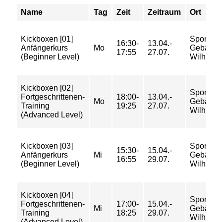
Name
Tag
Zeit
Zeitraum
Ort
Kickboxen [01]
Sportsaa
16:30-
13.04.-
Anfängerkurs
Mo
Gebäude
17:55
27.07.
(Beginner Level)
Wilhelmi
Kickboxen [02]
Sportsaa
Fortgeschrittenen-
18:00-
13.04.-
Mo
Gebäude
Training
19:25
27.07.
Wilhelmi
(Advanced Level)
Kickboxen [03]
Sportsaa
15:30-
15.04.-
Anfängerkurs
Mi
Gebäude
16:55
29.07.
(Beginner Level)
Wilhelmi
Kickboxen [04]
Sportsaa
Fortgeschrittenen-
17:00-
15.04.-
Mi
Gebäude
Training
18:25
29.07.
Wilhelmi
(Advanced Level)