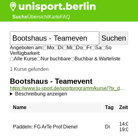
Suche
Übersicht
Karte
FAQ
Angeboten am:
Mo
Di
Mi
Do
Fr
Sa
So
Verfügbarkeit:
Alle Kurse
Nur buchbare
Buchbar & Warteliste
1 Kurse gefunden
Bootshaus - Teamevent
https://www.tu-sport.de/sportprogramm/kurse/?tx_dwzeh_courses%5Baction%5D=show&tx_dwzeh_courses%5BsportsDescription%5D=1611&cHash=e78dd122c79b18903ecc04ce4f636bad
Beschreibung anzeigen
Name
Tag
Zeit
14:00-
Paddeln: FG ArTe Prof Dienel
Di
19:00