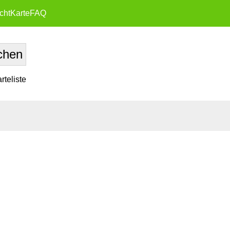
cht
Karte
FAQ
teliste