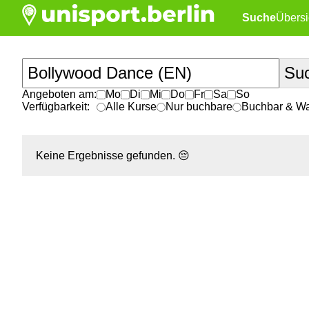
Suche
Übersi
Angeboten am:
Mo
Di
Mi
Do
Fr
Sa
So
Verfügbarkeit:
Alle Kurse
Nur buchbare
Buchbar & War
Keine Ergebnisse gefunden.
😔