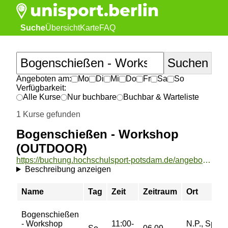
Suche
Übersicht
Karte
FAQ
Angeboten am:
Mo
Di
Mi
Do
Fr
Sa
So
Verfügbarkeit:
Alle Kurse
Nur buchbare
Buchbar & Warteliste
1 Kurse gefunden
Bogenschießen - Workshop
(OUTDOOR)
https://buchung.hochschulsport-potsdam.de/angebote/aktueller_zeitraum/_Bogenschiessen_-_Workshop__OUTDOOR_.html
Beschreibung anzeigen
Name
Tag
Zeit
Zeitraum
Ort
Bogenschießen
- Workshop
11:00-
N.P., Sportp