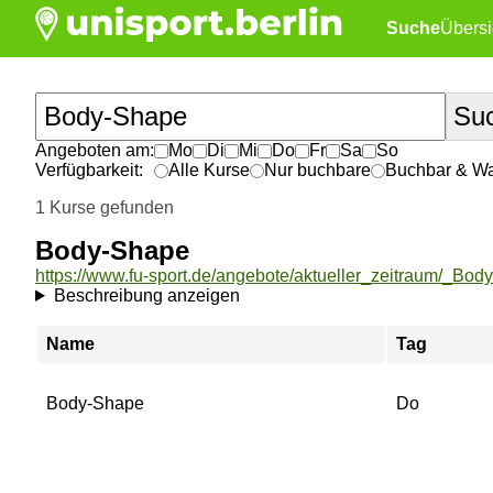
Suche
Übersi
Angeboten am:
Mo
Di
Mi
Do
Fr
Sa
So
Verfügbarkeit:
Alle Kurse
Nur buchbare
Buchbar & War
1 Kurse gefunden
Body-Shape
https://www.fu-sport.de/angebote/aktueller_zeitraum/_Bod
Beschreibung anzeigen
Name
Tag
Body-Shape
Do