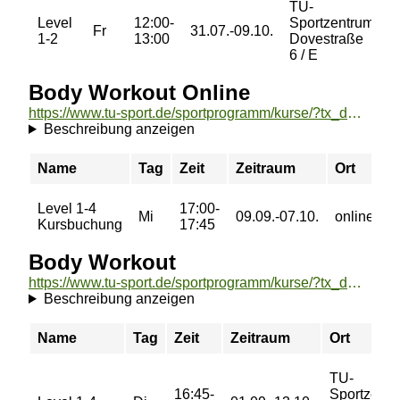
TU-
Level
12:00-
Sportzentrum
2
Fr
31.07.-09.10.
1-2
13:00
Dovestraße
€
6 / E
Body Workout Online
https://www.tu-sport.de/sportprogramm/kurse/?tx_dwzeh_courses%5Baction%5D=show&tx_dwzeh_courses%5BsportsDescription%5D=1381&cHash=589a97263ebd9f1ae2a3f45ff800c76a
Beschreibung anzeigen
Name
Tag
Zeit
Zeitraum
Ort
P
Level 1-4
17:00-
0
Mi
09.09.-07.10.
online
Kursbuchung
17:45
€
Body Workout
https://www.tu-sport.de/sportprogramm/kurse/?tx_dwzeh_courses%5Baction%5D=show&tx_dwzeh_courses%5BsportsDescription%5D=773&cHash=fb19c98d2bde14784ba865bb45fba570
Beschreibung anzeigen
Name
Tag
Zeit
Zeitraum
Ort
TU-
16:45-
Sportzent