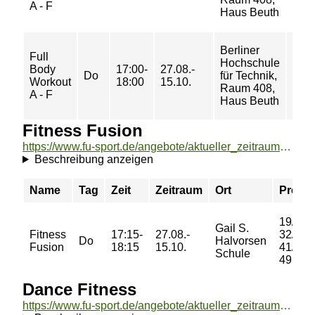
A - F
Haus Beuth
Berliner
Full
Hochschule
18/
Body
17:00-
27.08.-
Do
für Technik,
28/
Workout
18:00
15.10.
Raum 408,
42 €
A - F
Haus Beuth
Fitness Fusion
https://www.fu-sport.de/angebote/aktueller_zeitraum/_Fitness_Fusion.html
Beschreibung anzeigen
Name
Tag
Zeit
Zeitraum
Ort
Preis
19/
Gail S.
Fitness
17:15-
27.08.-
32/
Do
Halvorsen
Fusion
18:15
15.10.
41/
Schule
49 €
Dance Fitness
https://www.fu-sport.de/angebote/aktueller_zeitraum/_Dance_Fitness.html