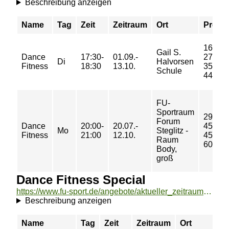
Beschreibung anzeigen
Name
Tag
Zeit
Zeitraum
Ort
Preis
16/
Gail S.
Dance
17:30-
01.09.-
27/
Di
Halvorsen
Fitness
18:30
13.10.
35/
Schule
44 €
FU-
Sportraum
29/
Forum
Dance
20:00-
20.07.-
45/
Mo
Steglitz -
Fitness
21:00
12.10.
45/
Raum
60 €
Body,
groß
Dance Fitness Special
https://www.fu-sport.de/angebote/aktueller_zeitraum/_Dance_Fitness_Special.html
Beschreibung anzeigen
Name
Tag
Zeit
Zeitraum
Ort