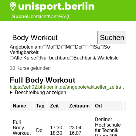
Suche
Übersicht
Karte
FAQ
Angeboten am:
Mo
Di
Mi
Do
Fr
Sa
So
Verfügbarkeit:
Alle Kurse
Nur buchbare
Buchbar & Warteliste
10 Kurse gefunden
Full Body Workout
https://zeh02.bht-berlin.de/angebote/aktueller_zeitraum/_Full_Body_Workout.html
Beschreibung anzeigen
Name
Tag
Zeit
Zeitraum
Ort
Prei
Berliner
Full
Hochschule
23/
Body
17:30-
23.04.-
Do
für Technik,
36/
Workout
18:30
16.07.
Raum 408,
51 €