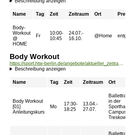
Beschreibung anzeigen
Name
Tag
Zeit
Zeitraum
Ort
Preis
Body-
Workout
10:00-
24.07.-
Fr
@Home
entgeltfr
@
10:45
16.10.
HOME
Body Workout
https://sport.htw-berlin.de/angebote/aktueller_zeitraum/_Body_Workout.html
Beschreibung anzeigen
Name
Tag
Zeit
Zeitraum
Ort
Ballettraum
Body Workout
in der
17:30-
13.04.-
[01]
Mo
Sporthalle-
18:25
27.07.
Anleitungskurs
Campus
Treskowalle
Ballettraum