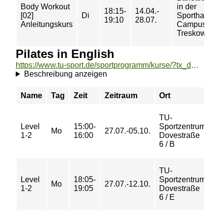
Body Workout
in der
18:15-
14.04.-
[02]
Di
Sporthalle-
19:10
28.07.
Anleitungskurs
Campus
Treskowalle
Pilates in English
https://www.tu-sport.de/sportprogramm/kurse/?tx_dwzeh_courses%5Baction%5D=show&tx_dwzeh_courses%5BsportsDescription%5D=1506&cHash=6f6d5eb7e2697d11fbb6fe985c8fbb41
Beschreibung anzeigen
Name
Tag
Zeit
Zeitraum
Ort
P
TU-
Level
15:00-
Sportzentrum
2
Mo
27.07.-05.10.
1-2
16:00
Dovestraße
€
6 / B
TU-
Level
18:05-
Sportzentrum
2
Mo
27.07.-12.10.
1-2
19:05
Dovestraße
€
6 / E