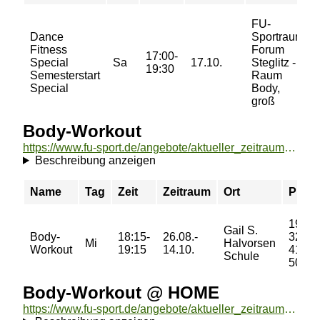
FU-
Dance
Sportraum
Fitness
Forum
17:00-
Special
Sa
17.10.
Steglitz -
19:30
Semesterstart
Raum
Special
Body,
groß
Body-Workout
https://www.fu-sport.de/angebote/aktueller_zeitraum/_Body-Workout.html
Beschreibung anzeigen
Name
Tag
Zeit
Zeitraum
Ort
Preis
19/
Gail S.
Body-
18:15-
26.08.-
32/
Mi
Halvorsen
Workout
19:15
14.10.
41/
Schule
50 €
Body-Workout @ HOME
https://www.fu-sport.de/angebote/aktueller_zeitraum/_Body-Workout___HOME.html