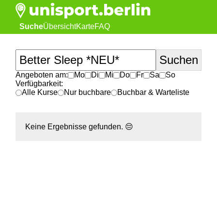
Suche
Übersicht
Karte
FAQ
Angeboten am:
Mo
Di
Mi
Do
Fr
Sa
So
Verfügbarkeit:
Alle Kurse
Nur buchbare
Buchbar & Warteliste
Keine Ergebnisse gefunden.
😔