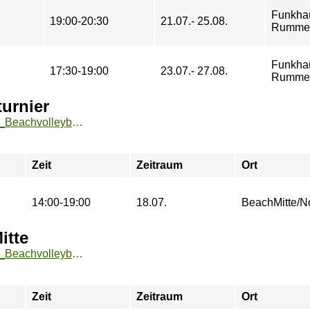
Funkha
19:00-20:30
21.07.- 25.08.
Rummel
Funkha
17:30-19:00
23.07.- 27.08.
Rummel
urnier
https://zeh2.zeh.hu-berlin.de/sportarten/aktueller_zeitraum/_Beachvolleyball_Semesterabschlussturnier.html
Zeit
Zeitraum
Ort
14:00-19:00
18.07.
BeachMitte/N
itte
https://zeh2.zeh.hu-berlin.de/sportarten/aktueller_zeitraum/_Beachvolleyball_Freies_Spiel_BeachMitte.html
Zeit
Zeitraum
Ort