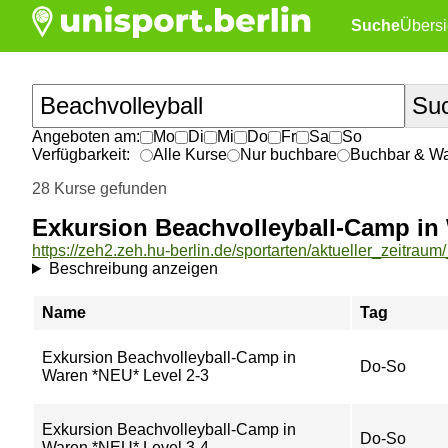
Suche
Übersi
Angeboten am:
Mo
Di
Mi
Do
Fr
Sa
So
Verfügbarkeit:
Alle Kurse
Nur buchbare
Buchbar & War
28 Kurse gefunden
Exkursion Beachvolleyball-Camp in
Beschreibung anzeigen
Name
Tag
Exkursion Beachvolleyball-Camp in
Do-So
Waren *NEU* Level 2-3
Exkursion Beachvolleyball-Camp in
Do-So
Waren *NEU* Level 3-4