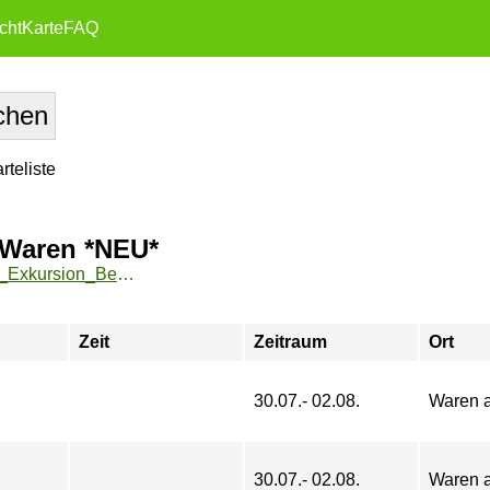
cht
Karte
FAQ
teliste
 Waren *NEU*
https://zeh2.zeh.hu-berlin.de/sportarten/aktueller_zeitraum/_Exkursion_Beachvolleyball-Camp_in_Waren__NEU_.html
Zeit
Zeitraum
Ort
30.07.- 02.08.
Waren a
30.07.- 02.08.
Waren a