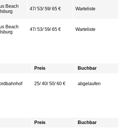
us Beach
47/ 53/ 59/ 65 €
Warteliste
sburg
us Beach
47/ 53/ 59/ 65 €
Warteliste
sburg
Preis
Buchbar
ordbahnhof
25/ 40/ 50/ 60 €
abgelaufen
Preis
Buchbar