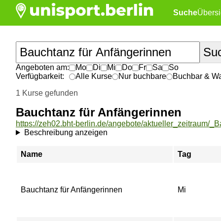
Suche
Übersi
Angeboten am:
Mo
Di
Mi
Do
Fr
Sa
So
Verfügbarkeit:
Alle Kurse
Nur buchbare
Buchbar & War
1 Kurse gefunden
Bauchtanz für Anfängerinnen
Beschreibung anzeigen
Name
Tag
Bauchtanz für Anfängerinnen
Mi