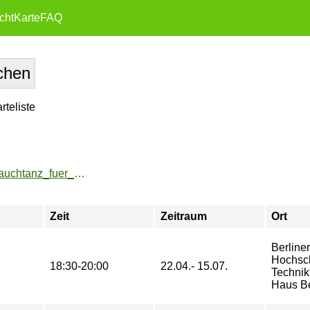
cht
Karte
FAQ
teliste
https://zeh02.bht-berlin.de/angebote/aktueller_zeitraum/_Bauchtanz_fuer_Anfaengerinnen.html
Zeit
Zeitraum
Ort
Berliner
Hochsch
18:30-20:00
22.04.- 15.07.
Technik
Haus B