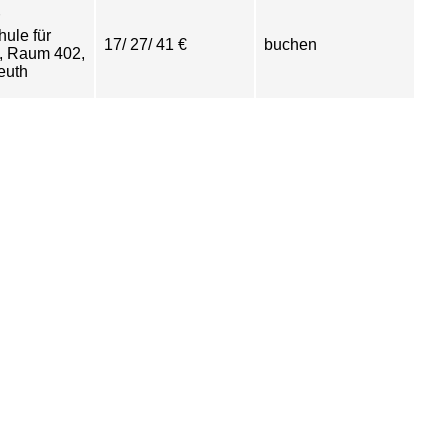
ule für
17/ 27/ 41 €
buchen
, Raum 402,
euth