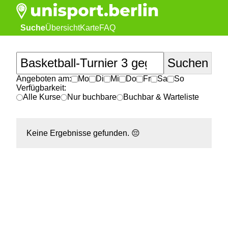
Suche
Übersicht
Karte
FAQ
Angeboten am:
Mo
Di
Mi
Do
Fr
Sa
So
Verfügbarkeit:
Alle Kurse
Nur buchbare
Buchbar & Warteliste
Keine Ergebnisse gefunden.
😔